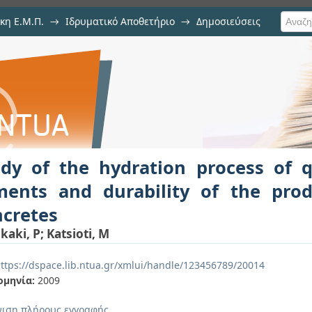
κη Ε.Μ.Π.
→
Ιδρυματικό Αποθετήριο
→
Δημοσιεύσεις
ation process of quaternary b
ιση Τεκμηρίου
oduced mortars and concretes
udy of the hydration process of 
ments and durability of the pro
ncretes
ikaki, P
;
Katsioti, M
ttps://dspace.lib.ntua.gr/xmlui/handle/123456789/20014
ομηνία:
2009
ιση πλήρους εγγραφής