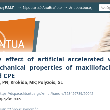
κη Ε.Μ.Π.
→
Ιδρυματικό Αποθετήριο
→
Δημοσιεύσεις
cial accelerated weathering on the 
ιση Τεκμηρίου
lymers PDMS and CPE
 effect of artificial accelerate
chanical properties of maxillofa
d CPE
i, PN
;
Krokida, MK
;
Polyzois, GL
ttps://dspace.lib.ntua.gr/xmlui/handle/123456789/20042
ομηνία:
2009
ιση πλήρους εγγραφής