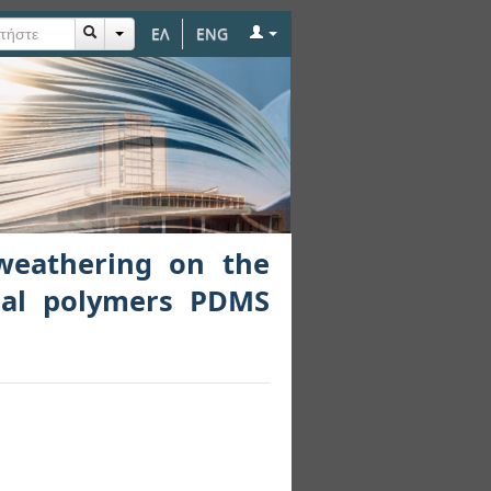
ΕΛ
ENG
mechanical properties
d weathering on the
cial polymers PDMS