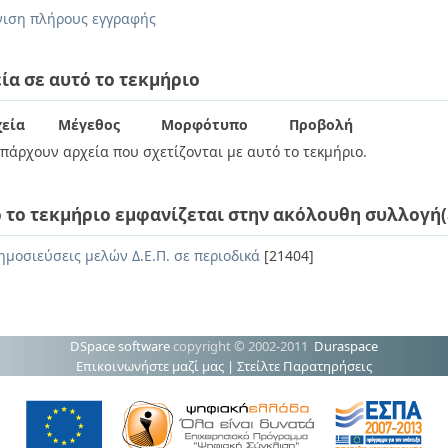
ιση πλήρους εγγραφής
ία σε αυτό το τεκμήριο
εία
Μέγεθος
Μορφότυπο
Προβολή
πάρχουν αρχεία που σχετίζονται με αυτό το τεκμήριο.
 το τεκμήριο εμφανίζεται στην ακόλουθη συλλογή(
ημοσιεύσεις μελών Δ.Ε.Π. σε περιοδικά
[21404]
DSpace software
copyright © 2002-2011
Duraspace
Επικοινωνήστε μαζί μας
|
Στείλτε Παρατηρήσεις