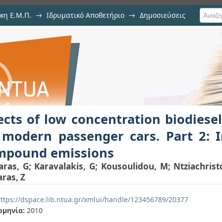
κη Ε.Μ.Π.
→
Ιδρυματικό Αποθετήριο
→
Δημοσιεύσεις
centration biodiesel blends ap
ιση Τεκμηρίου
t 2: Impact on carbonyl compound 
ects of low concentration biodiese
 modern passenger cars. Part 2: 
mpound emissions
aras, G
;
Karavalakis, G
;
Kousoulidou, M
;
Ntziachrist
ras, Z
ttps://dspace.lib.ntua.gr/xmlui/handle/123456789/20377
ομηνία:
2010