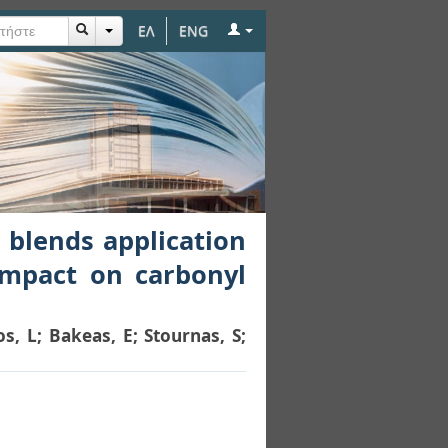
ΕΛ
ENG
plication on modern
emissions
l blends application
Impact on carbonyl
os, L
;
Bakeas, E
;
Stournas, S
;