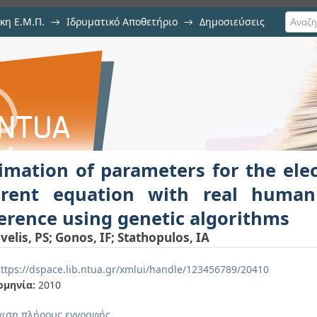
κη Ε.Μ.Π.
→
Ιδρυματικό Αποθετήριο
→
Δημοσιεύσεις
eters for the electrostatic discha
ιση Τεκμηρίου
charge events reference using gene
imation of parameters for the elec
rrent equation with real human
erence using genetic algorithms
velis, PS
;
Gonos, IF
;
Stathopulos, IA
ttps://dspace.lib.ntua.gr/xmlui/handle/123456789/20410
ομηνία:
2010
ιση πλήρους εγγραφής