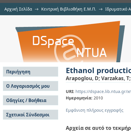
Αρχική Σελίδα
→
Κεντρική Βιβλιοθήκη Ε.Μ.Π.
→
Ιδρυματικό 
Ethanol production from potato pe
μελών Δ.Ε.Π. σε περιοδικά
→
Εμφάνιση Τεκμηρίου
Αποθετήριο DSpace/Manakin
Ethanol producti
Περιήγηση
Arapoglou, D
;
Varzakas, T
Σε όλο το DSpace
Ο Λογαριασμός μου
URI:
https://dspace.lib.ntua.gr
Κοινότητες & Συλλογές
Σύνδεση
Ημερομηνία:
2010
Ανά Ημερομηνία
Οδηγίες / Βοήθεια
Εγγραφή
Έκδοσης
Οδηγίες Υποβολής
Συγγραφείς
Εμφάνιση πλήρους εγγραφής
Σχετικοί Σύνδεσμοι
Οδηγίες Χρήσης ΙΑ
Τίτλοι
Συχνές Ερωτήσεις
Θέματα
Οδηγίες Υποβολής -
Αρχεία σε αυτό το τεκμήρ
Αυτή η Συλλογή