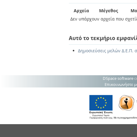
Διπλωματικές Εργασίες
Πολιτικές Πρόσβασης
Ανά Ημερομηνία
Αρχεία
Μέγεθος
Μο
Έκδοσης
Δεν υπάρχουν αρχεία που σχετίζ
Συγγραφείς
Τίτλοι
Θέματα
Αυτό το τεκμήριο εμφανί
Δημοσιεύσεις μελών Δ.Ε.Π. σ
DSpace software
c
Επικοινωνήστε μ