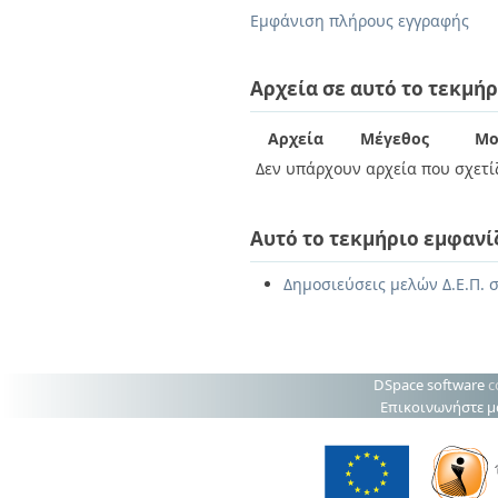
Διπλωματικές Εργασίες
Εμφάνιση πλήρους εγγραφής
Πολιτικές Πρόσβασης
Ανά Ημερομηνία
Έκδοσης
Συγγραφείς
Αρχεία σε αυτό το τεκμήρ
Τίτλοι
Θέματα
Αρχεία
Μέγεθος
Μο
Δεν υπάρχουν αρχεία που σχετίζ
Αυτό το τεκμήριο εμφανί
Δημοσιεύσεις μελών Δ.Ε.Π. σ
DSpace software
c
Επικοινωνήστε μ