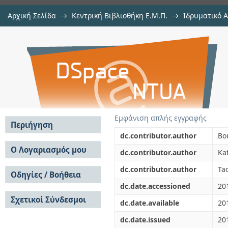
Αρχική Σελίδα
→
Κεντρική Βιβλιοθήκη Ε.Μ.Π.
→
Ιδρυματικό 
Inactivation kinetics of peach pu
μελών Δ.Ε.Π. σε περιοδικά
→
Εμφάνιση Τεκμηρίου
Αποθετήριο DSpace/Manakin
high hydrostatic pressure and tem
Εμφάνιση απλής εγγραφής
Περιήγηση
dc.contributor.author
Bo
Σε όλο το DSpace
Ο Λογαριασμός μου
dc.contributor.author
Kat
Κοινότητες & Συλλογές
Σύνδεση
dc.contributor.author
Ta
Ανά Ημερομηνία
Οδηγίες / Βοήθεια
Εγγραφή
Έκδοσης
dc.date.accessioned
20
Οδηγίες Υποβολής
Συγγραφείς
Σχετικοί Σύνδεσμοι
Οδηγίες Χρήσης ΙΑ
Τίτλοι
dc.date.available
20
Συχνές Ερωτήσεις
Θέματα
dc.date.issued
20
Οδηγίες Υποβολής -
Αυτή η Συλλογή