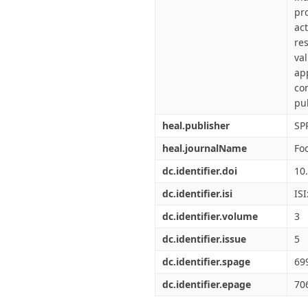
pr
ac
re
va
ap
co
pu
heal.publisher
SP
heal.journalName
Fo
dc.identifier.doi
10
dc.identifier.isi
IS
dc.identifier.volume
3
dc.identifier.issue
5
dc.identifier.spage
69
dc.identifier.epage
70