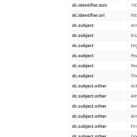
Διπλωματικές Εργασίες
dc.identifier.issn
19
Πολιτικές Πρόσβασης
Ανά Ημερομηνία
Έκδοσης
dc.identifier.uri
ht
Συγγραφείς
dc.subject
Ar
Τίτλοι
Θέματα
dc.subject
En
dc.subject
Hi
dc.subject
Pe
dc.subject
Pe
dc.subject
Th
dc.subject.other
Ac
dc.subject.other
Am
dc.subject.other
Ant
dc.subject.other
Ar
dc.subject.other
Fir
dc.subject.other
Go