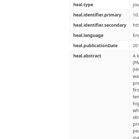
heal.type
jou
heal.identifier.primary
10
heal.identifier.secondary
ht
heal.language
En
heal.publicationDate
20
heal.abstract
A 
(P
(H
wa
pr
fi
te
hi
wh
ob
pr
pe
in