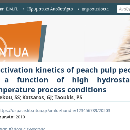
κη Ε.Μ.Π.
→
Ιδρυματικό Αποθετήριο
→
Δημοσιεύσεις
s of peach pulp pectin methyleste
ιση Τεκμηρίου
ssure and temperature process con
ctivation kinetics of peach pulp p
 a function of high hydrosta
perature process conditions
ekou, SS
;
Katsaros, GJ
;
Taoukis, PS
ttps://dspace.lib.ntua.gr/xmlui/handle/123456789/20503
ομηνία:
2010
ιση πλήρους εγγραφής