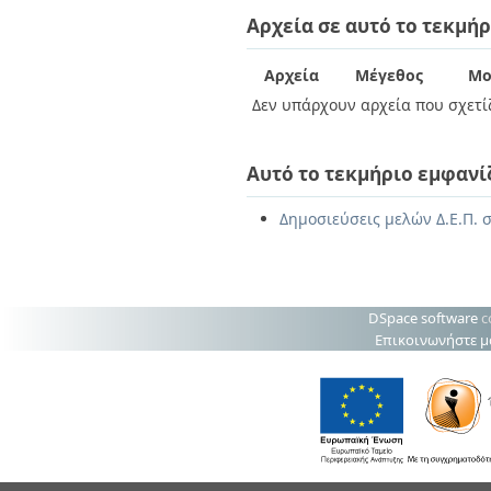
Διπλωματικές Εργασίες
Αρχεία σε αυτό το τεκμήρ
Πολιτικές Πρόσβασης
Ανά Ημερομηνία
Έκδοσης
Συγγραφείς
Αρχεία
Μέγεθος
Μο
Τίτλοι
Δεν υπάρχουν αρχεία που σχετίζ
Θέματα
Αυτό το τεκμήριο εμφανί
Δημοσιεύσεις μελών Δ.Ε.Π. σ
DSpace software
c
Επικοινωνήστε μ