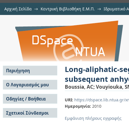
Αρχική Σελίδα
→
Κεντρική Βιβλιοθήκη Ε.Μ.Π.
→
Ιδρυματικό 
Long-aliphatic-segment polyami
μελών Δ.Ε.Π. σε περιοδικά
→
Εμφάνιση Τεκμηρίου
Αποθετήριο DSpace/Manakin
anhydrous polymerization
Long-aliphatic-s
Περιήγηση
subsequent anhy
Σε όλο το DSpace
Ο Λογαριασμός μου
Boussia, AC
;
Vouyiouka, S
Κοινότητες & Συλλογές
Σύνδεση
Ανά Ημερομηνία
Οδηγίες / Βοήθεια
Εγγραφή
URI:
https://dspace.lib.ntua.gr
Έκδοσης
Ημερομηνία:
2010
Οδηγίες Υποβολής
Συγγραφείς
Σχετικοί Σύνδεσμοι
Οδηγίες Χρήσης ΙΑ
Τίτλοι
Εμφάνιση πλήρους εγγραφής
Συχνές Ερωτήσεις
Θέματα
Οδηγίες Υποβολής -
Αυτή η Συλλογή