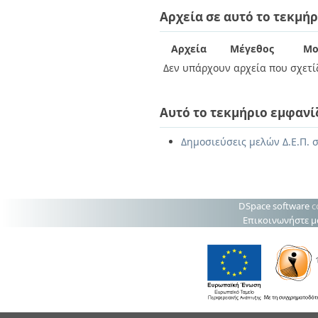
Διπλωματικές Εργασίες
Αρχεία σε αυτό το τεκμήρ
Πολιτικές Πρόσβασης
Ανά Ημερομηνία
Έκδοσης
Συγγραφείς
Αρχεία
Μέγεθος
Μο
Τίτλοι
Δεν υπάρχουν αρχεία που σχετίζ
Θέματα
Αυτό το τεκμήριο εμφανί
Δημοσιεύσεις μελών Δ.Ε.Π. σ
DSpace software
c
Επικοινωνήστε μ