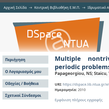
Αρχική Σελίδα
→
Κεντρική Βιβλιοθήκη Ε.Μ.Π.
→
Ιδρυματικό 
Multiple nontrivial solutions for 
μελών Δ.Ε.Π. σε περιοδικά
→
Εμφάνιση Τεκμηρίου
Αποθετήριο DSpace/Manakin
Multiple nontr
Περιήγηση
periodic problem
Σε όλο το DSpace
Ο Λογαριασμός μου
Papageorgiou, NS
;
Staicu,
Κοινότητες & Συλλογές
Σύνδεση
Ανά Ημερομηνία
Οδηγίες / Βοήθεια
Εγγραφή
URI:
https://dspace.lib.ntua.gr
Έκδοσης
Ημερομηνία:
2010
Οδηγίες Υποβολής
Συγγραφείς
Σχετικοί Σύνδεσμοι
Οδηγίες Χρήσης ΙΑ
Τίτλοι
Εμφάνιση πλήρους εγγραφής
Συχνές Ερωτήσεις
Θέματα
Οδηγίες Υποβολής -
Αυτή η Συλλογή