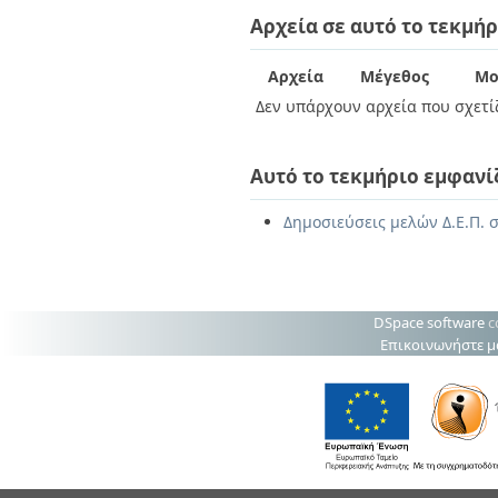
Διπλωματικές Εργασίες
Αρχεία σε αυτό το τεκμήρ
Πολιτικές Πρόσβασης
Ανά Ημερομηνία
Έκδοσης
Συγγραφείς
Αρχεία
Μέγεθος
Μο
Τίτλοι
Δεν υπάρχουν αρχεία που σχετίζ
Θέματα
Αυτό το τεκμήριο εμφανί
Δημοσιεύσεις μελών Δ.Ε.Π. σ
DSpace software
c
Επικοινωνήστε μ