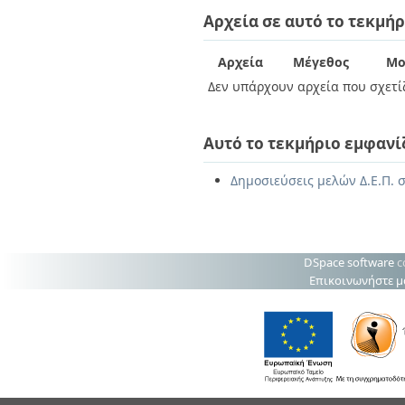
Διπλωματικές Εργασίες
Αρχεία σε αυτό το τεκμήρ
Πολιτικές Πρόσβασης
Ανά Ημερομηνία
Έκδοσης
Συγγραφείς
Αρχεία
Μέγεθος
Μο
Τίτλοι
Δεν υπάρχουν αρχεία που σχετίζ
Θέματα
Αυτό το τεκμήριο εμφανί
Δημοσιεύσεις μελών Δ.Ε.Π. σ
DSpace software
c
Επικοινωνήστε μ