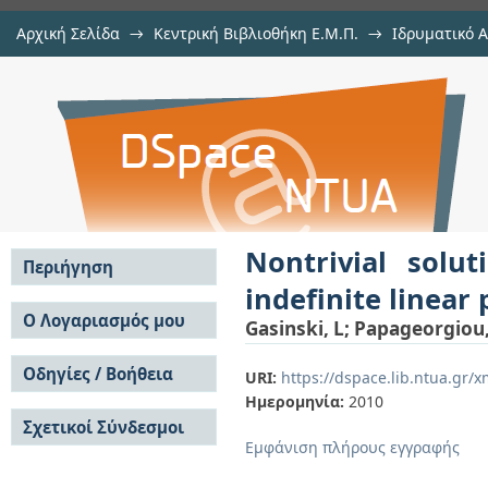
Αρχική Σελίδα
→
Κεντρική Βιβλιοθήκη Ε.Μ.Π.
→
Ιδρυματικό 
Nontrivial solutions for Neumann p
μελών Δ.Ε.Π. σε περιοδικά
→
Εμφάνιση Τεκμηρίου
Αποθετήριο DSpace/Manakin
Nontrivial sol
Περιήγηση
indefinite linear 
Σε όλο το DSpace
Ο Λογαριασμός μου
Gasinski, L
;
Papageorgiou
Κοινότητες & Συλλογές
Σύνδεση
Ανά Ημερομηνία
Οδηγίες / Βοήθεια
Εγγραφή
URI:
https://dspace.lib.ntua.gr
Έκδοσης
Ημερομηνία:
2010
Οδηγίες Υποβολής
Συγγραφείς
Σχετικοί Σύνδεσμοι
Οδηγίες Χρήσης ΙΑ
Τίτλοι
Εμφάνιση πλήρους εγγραφής
Συχνές Ερωτήσεις
Θέματα
Οδηγίες Υποβολής -
Αυτή η Συλλογή