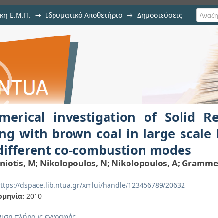
κη Ε.Μ.Π.
→
Ιδρυματικό Αποθετήριο
→
Δημοσιεύσεις
ion of Solid Recovered Fuels' co-f
ιση Τεκμηρίου
rs - Evaluation of different co-comb
merical investigation of Solid Re
ing with brown coal in large scale 
different co-combustion modes
niotis, M
;
Nikolopoulos, N
;
Nikolopoulos, A
;
Grammel
ttps://dspace.lib.ntua.gr/xmlui/handle/123456789/20632
ομηνία:
2010
ιση πλήρους εγγραφής