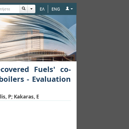
ΕΛ
ENG
iring with brown coal
ustion modes
covered Fuels' co-
boilers - Evaluation
is, P
;
Kakaras, E