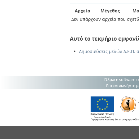
Διπλωματικές Εργασίες
Πολιτικές Πρόσβασης
Ανά Ημερομηνία
Αρχεία
Μέγεθος
Μο
Έκδοσης
Δεν υπάρχουν αρχεία που σχετίζ
Συγγραφείς
Τίτλοι
Θέματα
Αυτό το τεκμήριο εμφανί
Δημοσιεύσεις μελών Δ.Ε.Π. σ
DSpace software
c
Επικοινωνήστε μ