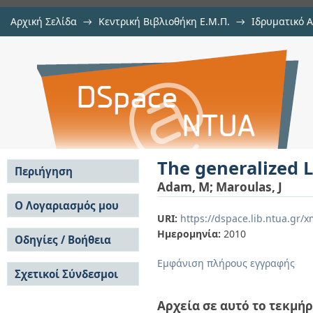
Αρχική Σελίδα
→
Κεντρική Βιβλιοθήκη Ε.Μ.Π.
→
Ιδρυματικό 
The generalized Levinger transfor
μελών Δ.Ε.Π. σε περιοδικά
→
Εμφάνιση Τεκμηρίου
Αποθετήριο DSpace/Manakin
The generalized 
Περιήγηση
Adam, M
;
Maroulas, J
Σε όλο το DSpace
Ο Λογαριασμός μου
URI:
https://dspace.lib.ntua.gr
Κοινότητες & Συλλογές
Σύνδεση
Ημερομηνία:
2010
Ανά Ημερομηνία
Οδηγίες / Βοήθεια
Εγγραφή
Έκδοσης
Οδηγίες Υποβολής
Συγγραφείς
Εμφάνιση πλήρους εγγραφής
Σχετικοί Σύνδεσμοι
Οδηγίες Χρήσης ΙΑ
Τίτλοι
Συχνές Ερωτήσεις
Θέματα
Οδηγίες Υποβολής -
Αρχεία σε αυτό το τεκμήρ
Αυτή η Συλλογή