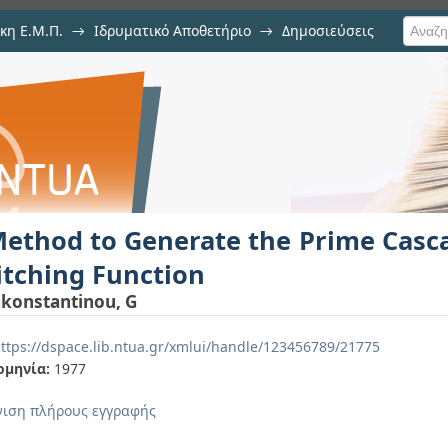
κη Ε.Μ.Π.
→
Ιδρυματικό Αποθετήριο
→
Δημοσιεύσεις
ate the Prime Cascades of an A
ιση Τεκμηρίου
ethod to Generate the Prime Casca
tching Function
konstantinou, G
ttps://dspace.lib.ntua.gr/xmlui/handle/123456789/21775
ομηνία:
1977
ιση πλήρους εγγραφής