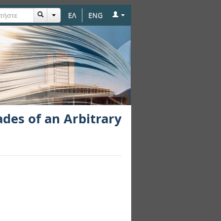
ΕΛ
ENG
rbitrary Switching
des of an Arbitrary