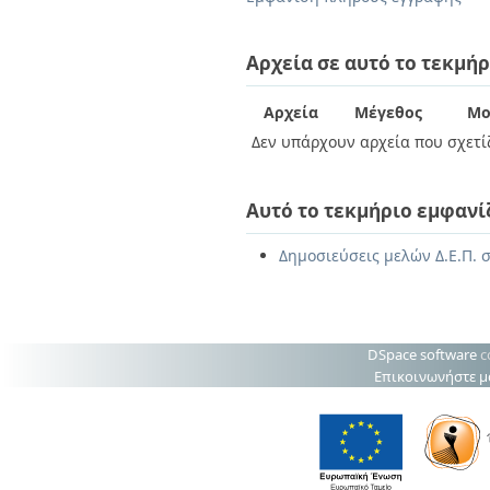
Διπλωματικές Εργασίες
Πολιτικές Πρόσβασης
Ανά Ημερομηνία
Έκδοσης
Αρχεία σε αυτό το τεκμήρ
Συγγραφείς
Τίτλοι
Αρχεία
Μέγεθος
Μο
Θέματα
Δεν υπάρχουν αρχεία που σχετίζ
Αυτό το τεκμήριο εμφανί
Δημοσιεύσεις μελών Δ.Ε.Π. σ
DSpace software
c
Επικοινωνήστε μ