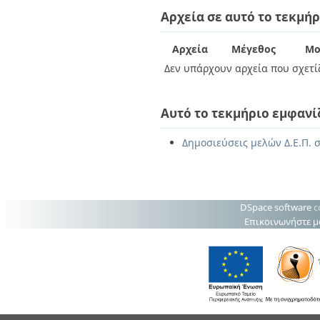
Διπλωματικές Εργασίες
Αρχεία σε αυτό το τεκμήρ
Πολιτικές Πρόσβασης
Ανά Ημερομηνία
Έκδοσης
Συγγραφείς
Αρχεία
Μέγεθος
Μο
Τίτλοι
Δεν υπάρχουν αρχεία που σχετίζ
Θέματα
Αυτό το τεκμήριο εμφανί
Δημοσιεύσεις μελών Δ.Ε.Π. σ
DSpace software
c
Επικοινωνήστε μ