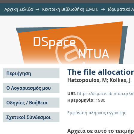
Αρχική Σελίδα
→
Κεντρική Βιβλιοθήκη Ε.Μ.Π.
→
Ιδρυματικό 
The file allocation problem under
μελών Δ.Ε.Π. σε περιοδικά
→
Εμφάνιση Τεκμηρίου
Αποθετήριο DSpace/Manakin
The file allocat
Περιήγηση
Hatzopoulos, M
;
Kollias, J
Σε όλο το DSpace
Ο Λογαριασμός μου
URI:
https://dspace.lib.ntua.gr
Κοινότητες & Συλλογές
Σύνδεση
Ημερομηνία:
1980
Ανά Ημερομηνία
Οδηγίες / Βοήθεια
Εγγραφή
Έκδοσης
Οδηγίες Υποβολής
Συγγραφείς
Εμφάνιση πλήρους εγγραφής
Σχετικοί Σύνδεσμοι
Οδηγίες Χρήσης ΙΑ
Τίτλοι
Συχνές Ερωτήσεις
Θέματα
Οδηγίες Υποβολής -
Αρχεία σε αυτό το τεκμήρ
Αυτή η Συλλογή