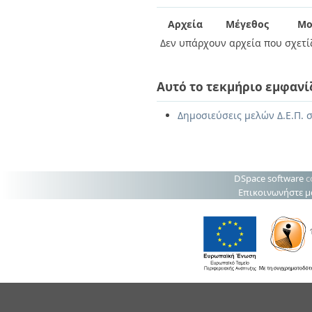
Διπλωματικές Εργασίες
Πολιτικές Πρόσβασης
Ανά Ημερομηνία
Αρχεία
Μέγεθος
Μο
Έκδοσης
Δεν υπάρχουν αρχεία που σχετίζ
Συγγραφείς
Τίτλοι
Θέματα
Αυτό το τεκμήριο εμφανί
Δημοσιεύσεις μελών Δ.Ε.Π. σ
DSpace software
c
Επικοινωνήστε μ