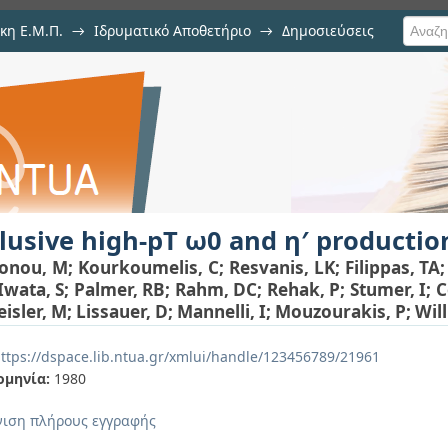
κη Ε.Μ.Π.
→
Ιδρυματικό Αποθετήριο
→
Δημοσιεύσεις
 and η′ production at the ISR
ιση Τεκμηρίου
lusive high-pT ω0 and η′ production
onou, M
;
Kourkoumelis, C
;
Resvanis, LK
;
Filippas, TA
Iwata, S
;
Palmer, RB
;
Rahm, DC
;
Rehak, P
;
Stumer, I
;
C
eisler, M
;
Lissauer, D
;
Mannelli, I
;
Mouzourakis, P
;
Will
ttps://dspace.lib.ntua.gr/xmlui/handle/123456789/21961
ομηνία:
1980
ιση πλήρους εγγραφής