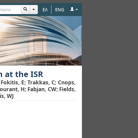
ΕΛ
ENG
 at the ISR
;
Fokitis, E
;
Trakkas, C
;
Cnops,
ourant, H
;
Fabjan, CW
;
Fields,
is, WJ