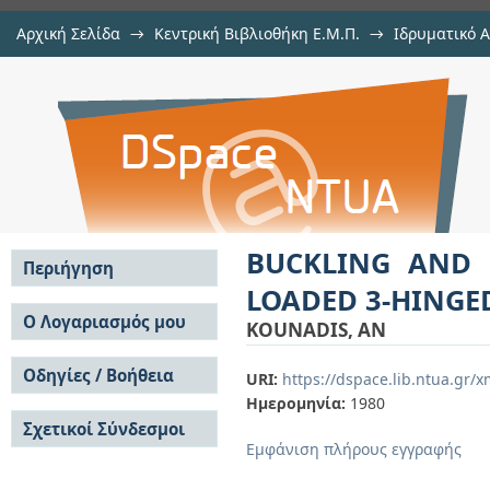
Αρχική Σελίδα
→
Κεντρική Βιβλιοθήκη Ε.Μ.Π.
→
Ιδρυματικό 
BUCKLING AND POST-BUCKLING 
μελών Δ.Ε.Π. σε περιοδικά
→
Εμφάνιση Τεκμηρίου
Αποθετήριο DSpace/Manakin
PORTAL FRAME
BUCKLING AND 
Περιήγηση
LOADED 3-HINGE
Σε όλο το DSpace
Ο Λογαριασμός μου
KOUNADIS, AN
Κοινότητες & Συλλογές
Σύνδεση
Ανά Ημερομηνία
Οδηγίες / Βοήθεια
Εγγραφή
URI:
https://dspace.lib.ntua.gr
Έκδοσης
Ημερομηνία:
1980
Οδηγίες Υποβολής
Συγγραφείς
Σχετικοί Σύνδεσμοι
Οδηγίες Χρήσης ΙΑ
Τίτλοι
Εμφάνιση πλήρους εγγραφής
Συχνές Ερωτήσεις
Θέματα
Οδηγίες Υποβολής -
Αυτή η Συλλογή