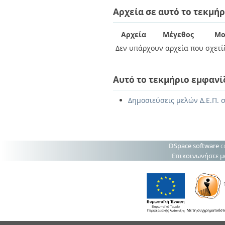
Διπλωματικές Εργασίες
Αρχεία σε αυτό το τεκμήρ
Πολιτικές Πρόσβασης
Ανά Ημερομηνία
Έκδοσης
Συγγραφείς
Αρχεία
Μέγεθος
Μο
Τίτλοι
Δεν υπάρχουν αρχεία που σχετίζ
Θέματα
Αυτό το τεκμήριο εμφανί
Δημοσιεύσεις μελών Δ.Ε.Π. σ
DSpace software
c
Επικοινωνήστε μ