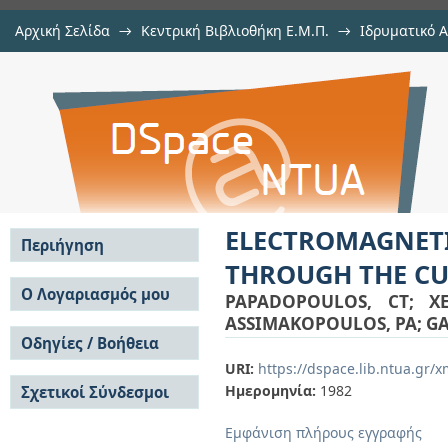
Αρχική Σελίδα
→
Κεντρική Βιβλιοθήκη Ε.Μ.Π.
→
Ιδρυματικό 
ELECTROMAGNETIC PROPERTIES 
μελών Δ.Ε.Π. σε περιοδικά
→
Εμφάνιση Τεκμηρίου
Αποθετήριο DSpace/Manakin
63(P,N-GAMMA)ZN-63 REACTION
ELECTROMAGNET
Περιήγηση
THROUGH THE CU
Σε όλο το DSpace
Ο Λογαριασμός μου
PAPADOPOULOS, CT
;
X
Κοινότητες & Συλλογές
ASSIMAKOPOULOS, PA
;
GA
Σύνδεση
Ανά Ημερομηνία
Οδηγίες / Βοήθεια
Εγγραφή
Έκδοσης
URI:
https://dspace.lib.ntua.gr
Οδηγίες Υποβολής
Συγγραφείς
Ημερομηνία:
1982
Σχετικοί Σύνδεσμοι
Οδηγίες Χρήσης ΙΑ
Τίτλοι
Συχνές Ερωτήσεις
Θέματα
Εμφάνιση πλήρους εγγραφής
Οδηγίες Υποβολής -
Αυτή η Συλλογή