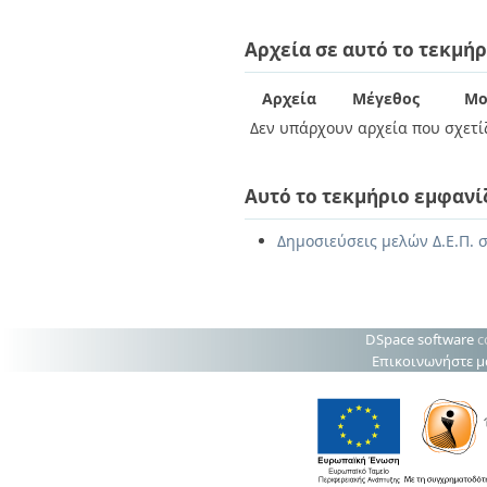
Διπλωματικές Εργασίες
Πολιτικές Πρόσβασης
Ανά Ημερομηνία
Αρχεία σε αυτό το τεκμήρ
Έκδοσης
Συγγραφείς
Τίτλοι
Αρχεία
Μέγεθος
Μο
Θέματα
Δεν υπάρχουν αρχεία που σχετίζ
Αυτό το τεκμήριο εμφανί
Δημοσιεύσεις μελών Δ.Ε.Π. σ
DSpace software
c
Επικοινωνήστε μ