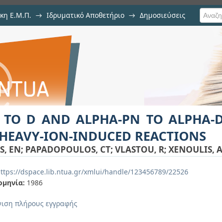
κη Ε.Μ.Π.
→
Ιδρυματικό Αποθετήριο
→
Δημοσιεύσεις
A-PN TO ALPHA-D EMISSION RAT
ιση Τεκμηρίου
S
 TO D AND ALPHA-PN TO ALPHA-D
 HEAVY-ION-INDUCED REACTIONS
S, EN
;
PAPADOPOULOS, CT
;
VLASTOU, R
;
XENOULIS, 
ttps://dspace.lib.ntua.gr/xmlui/handle/123456789/22526
ομηνία:
1986
ιση πλήρους εγγραφής