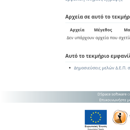
Διπλωματικές Εργασίες
Πολιτικές Πρόσβασης
Ανά Ημερομηνία
Έκδοσης
Αρχεία σε αυτό το τεκμήρ
Συγγραφείς
Τίτλοι
Αρχεία
Μέγεθος
Μο
Θέματα
Δεν υπάρχουν αρχεία που σχετίζ
Αυτό το τεκμήριο εμφανί
Δημοσιεύσεις μελών Δ.Ε.Π. σ
DSpace software
c
Επικοινωνήστε μ