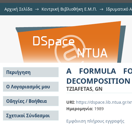
Αρχική Σελίδα
→
Κεντρική Βιβλιοθήκη Ε.Μ.Π.
→
Ιδρυματικό 
A FORMULA FOR THE GINI COEFFIC
μελών Δ.Ε.Π. σε περιοδικά
→
Εμφάνιση Τεκμηρίου
Αποθετήριο DSpace/Manakin
A FORMULA FO
Περιήγηση
DECOMPOSITION
Σε όλο το DSpace
Ο Λογαριασμός μου
TZIAFETAS, GN
Κοινότητες & Συλλογές
Σύνδεση
Ανά Ημερομηνία
Οδηγίες / Βοήθεια
Εγγραφή
URI:
https://dspace.lib.ntua.gr
Έκδοσης
Ημερομηνία:
1989
Οδηγίες Υποβολής
Συγγραφείς
Σχετικοί Σύνδεσμοι
Οδηγίες Χρήσης ΙΑ
Τίτλοι
Εμφάνιση πλήρους εγγραφής
Συχνές Ερωτήσεις
Θέματα
Οδηγίες Υποβολής -
Αυτή η Συλλογή