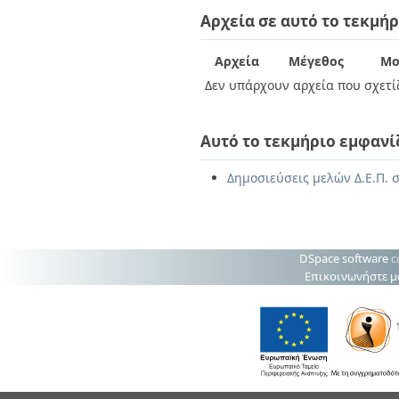
Διπλωματικές Εργασίες
Αρχεία σε αυτό το τεκμήρ
Πολιτικές Πρόσβασης
Ανά Ημερομηνία
Έκδοσης
Συγγραφείς
Αρχεία
Μέγεθος
Μο
Τίτλοι
Δεν υπάρχουν αρχεία που σχετίζ
Θέματα
Αυτό το τεκμήριο εμφανί
Δημοσιεύσεις μελών Δ.Ε.Π. σ
DSpace software
c
Επικοινωνήστε μ