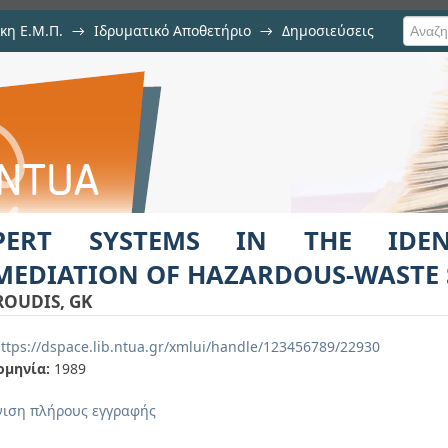
κη Ε.Μ.Π.
→
Ιδρυματικό Αποθετήριο
→
Δημοσιεύσεις
 IN THE IDENTIFICATION AND
ιση Τεκμηρίου
ITES
PERT SYSTEMS IN THE IDEN
MEDIATION OF HAZARDOUS-WASTE 
OUDIS, GK
ttps://dspace.lib.ntua.gr/xmlui/handle/123456789/22930
ομηνία:
1989
ιση πλήρους εγγραφής