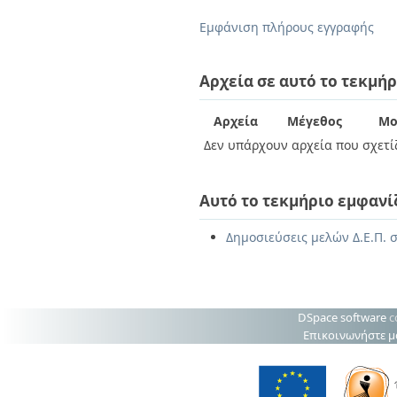
Διπλωματικές Εργασίες
Πολιτικές Πρόσβασης
Ανά Ημερομηνία
Εμφάνιση πλήρους εγγραφής
Έκδοσης
Συγγραφείς
Τίτλοι
Αρχεία σε αυτό το τεκμήρ
Θέματα
Αρχεία
Μέγεθος
Μο
Δεν υπάρχουν αρχεία που σχετίζ
Αυτό το τεκμήριο εμφανί
Δημοσιεύσεις μελών Δ.Ε.Π. σ
DSpace software
c
Επικοινωνήστε μ