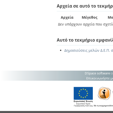
Διπλωματικές Εργασίες
Αρχεία σε αυτό το τεκμήρ
Πολιτικές Πρόσβασης
Ανά Ημερομηνία
Έκδοσης
Συγγραφείς
Αρχεία
Μέγεθος
Μο
Τίτλοι
Δεν υπάρχουν αρχεία που σχετίζ
Θέματα
Αυτό το τεκμήριο εμφανί
Δημοσιεύσεις μελών Δ.Ε.Π. σ
DSpace software
c
Επικοινωνήστε μ