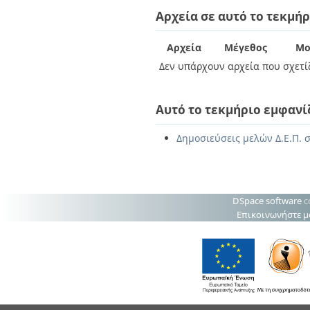
Διπλωματικές Εργασίες
Αρχεία σε αυτό το τεκμήρ
Πολιτικές Πρόσβασης
Ανά Ημερομηνία
Έκδοσης
Συγγραφείς
Αρχεία
Μέγεθος
Μο
Τίτλοι
Δεν υπάρχουν αρχεία που σχετίζ
Θέματα
Αυτό το τεκμήριο εμφανί
Δημοσιεύσεις μελών Δ.Ε.Π. σ
DSpace software
c
Επικοινωνήστε μ