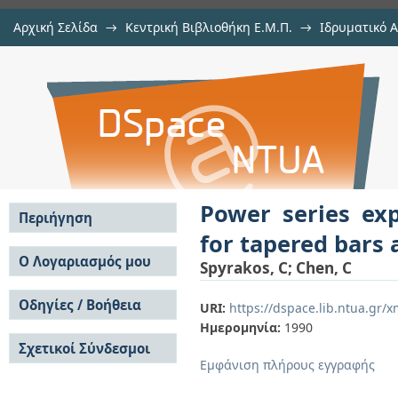
Αρχική Σελίδα
→
Κεντρική Βιβλιοθήκη Ε.Μ.Π.
→
Ιδρυματικό 
Power series expansions of dynami
μελών Δ.Ε.Π. σε περιοδικά
→
Εμφάνιση Τεκμηρίου
Αποθετήριο DSpace/Manakin
shafts
Power series exp
Περιήγηση
for tapered bars 
Σε όλο το DSpace
Ο Λογαριασμός μου
Spyrakos, C
;
Chen, C
Κοινότητες & Συλλογές
Σύνδεση
Ανά Ημερομηνία
Οδηγίες / Βοήθεια
Εγγραφή
URI:
https://dspace.lib.ntua.gr
Έκδοσης
Ημερομηνία:
1990
Οδηγίες Υποβολής
Συγγραφείς
Σχετικοί Σύνδεσμοι
Οδηγίες Χρήσης ΙΑ
Τίτλοι
Εμφάνιση πλήρους εγγραφής
Συχνές Ερωτήσεις
Θέματα
Οδηγίες Υποβολής -
Αυτή η Συλλογή