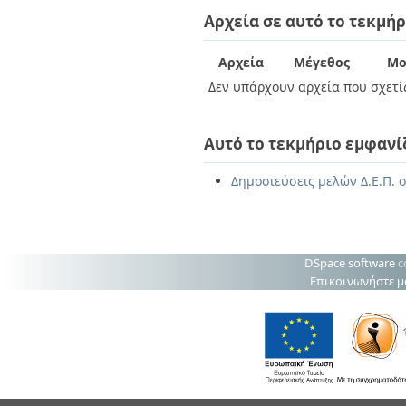
Διπλωματικές Εργασίες
Αρχεία σε αυτό το τεκμήρ
Πολιτικές Πρόσβασης
Ανά Ημερομηνία
Έκδοσης
Συγγραφείς
Αρχεία
Μέγεθος
Μο
Τίτλοι
Δεν υπάρχουν αρχεία που σχετίζ
Θέματα
Αυτό το τεκμήριο εμφανί
Δημοσιεύσεις μελών Δ.Ε.Π. σ
DSpace software
c
Επικοινωνήστε μ