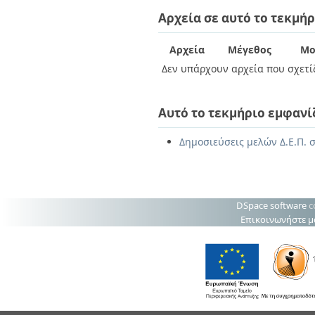
Διπλωματικές Εργασίες
Αρχεία σε αυτό το τεκμήρ
Πολιτικές Πρόσβασης
Ανά Ημερομηνία
Έκδοσης
Συγγραφείς
Αρχεία
Μέγεθος
Μο
Τίτλοι
Δεν υπάρχουν αρχεία που σχετίζ
Θέματα
Αυτό το τεκμήριο εμφανί
Δημοσιεύσεις μελών Δ.Ε.Π. σ
DSpace software
c
Επικοινωνήστε μ