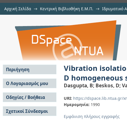
Αρχική Σελίδα
→
Κεντρική Βιβλιοθήκη Ε.Μ.Π.
→
Ιδρυματικό 
Vibration isolation using open or
μελών Δ.Ε.Π. σε περιοδικά
→
Εμφάνιση Τεκμηρίου
Αποθετήριο DSpace/Manakin
soil
Vibration isolatio
Περιήγηση
D homogeneous s
Σε όλο το DSpace
Ο Λογαριασμός μου
Dasgupta, B
;
Beskos, D
;
Va
Κοινότητες & Συλλογές
Σύνδεση
Ανά Ημερομηνία
Οδηγίες / Βοήθεια
Εγγραφή
URI:
https://dspace.lib.ntua.gr
Έκδοσης
Ημερομηνία:
1990
Οδηγίες Υποβολής
Συγγραφείς
Σχετικοί Σύνδεσμοι
Οδηγίες Χρήσης ΙΑ
Τίτλοι
Εμφάνιση πλήρους εγγραφής
Συχνές Ερωτήσεις
Θέματα
Οδηγίες Υποβολής -
Αυτή η Συλλογή