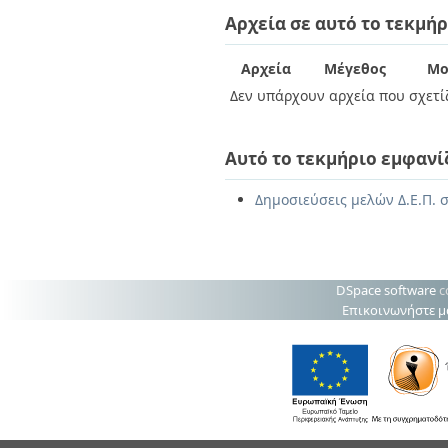
Διπλωματικές Εργασίες
Αρχεία σε αυτό το τεκμήρ
Πολιτικές Πρόσβασης
Ανά Ημερομηνία
Έκδοσης
Συγγραφείς
Αρχεία
Μέγεθος
Μο
Τίτλοι
Δεν υπάρχουν αρχεία που σχετίζ
Θέματα
Αυτό το τεκμήριο εμφανί
Δημοσιεύσεις μελών Δ.Ε.Π. σ
DSpace software
c
Επικοινωνήστε μ