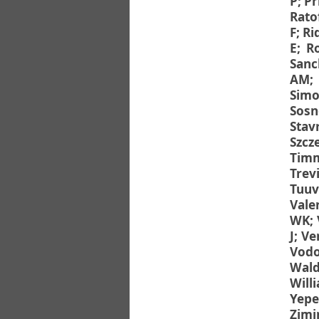
P
;
Pr
Rato
F
;
Ri
E
;
R
Sanc
AM
;
Simo
Sosn
Stav
Szcz
Timm
Trev
Tuuv
Vale
WK
;
J
;
Ve
Vodo
Wald
Will
Yepe
Zimi