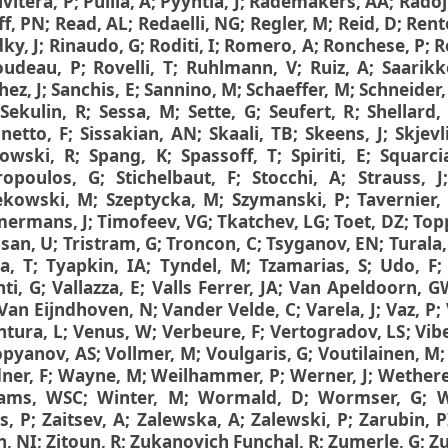
ivitera, P
;
Pullia, A
;
Pyyhtia, J
;
Rademakers, AA
;
Radoji
ff, PN
;
Read, AL
;
Redaelli, NG
;
Regler, M
;
Reid, D
;
Rent
dky, J
;
Rinaudo, G
;
Roditi, I
;
Romero, A
;
Ronchese, P
;
R
oudeau, P
;
Rovelli, T
;
Ruhlmann, V
;
Ruiz, A
;
Saarikk
hez, J
;
Sanchis, E
;
Sannino, M
;
Schaeffer, M
;
Schneider,
Sekulin, R
;
Sessa, M
;
Sette, G
;
Seufert, R
;
Shellard,
netto, F
;
Sissakian, AN
;
Skaali, TB
;
Skeens, J
;
Skjevl
owski, R
;
Spang, K
;
Spassoff, T
;
Spiriti, E
;
Squarci
ropoulos, G
;
Stichelbaut, F
;
Stocchi, A
;
Strauss, J
ekowski, M
;
Szeptycka, M
;
Szymanski, P
;
Tavernier,
ermans, J
;
Timofeev, VG
;
Tkatchev, LG
;
Toet, DZ
;
Top
isan, U
;
Tristram, G
;
Troncon, C
;
Tsyganov, EN
;
Turala
a, T
;
Tyapkin, IA
;
Tyndel, M
;
Tzamarias, S
;
Udo, F
nti, G
;
Vallazza, E
;
Valls Ferrer, JA
;
Van Apeldoorn, G
Van Eijndhoven, N
;
Vander Velde, C
;
Varela, J
;
Vaz, P
;
ntura, L
;
Venus, W
;
Verbeure, F
;
Vertogradov, LS
;
Vibe
pyanov, AS
;
Vollmer, M
;
Voulgaris, G
;
Voutilainen, M
ner, F
;
Wayne, M
;
Weilhammer, P
;
Werner, J
;
Wethere
iams, WSC
;
Winter, M
;
Wormald, D
;
Wormser, G
;
W
s, P
;
Zaitsev, A
;
Zalewska, A
;
Zalewski, P
;
Zarubin, P
n, NI
;
Zitoun, R
;
Zukanovich Funchal, R
;
Zumerle, G
;
Zu