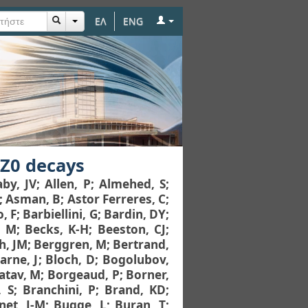
ΕΛ
ENG
 Z0 decays
aby, JV
;
Allen, P
;
Almehed, S
;
;
Asman, B
;
Astor Ferreres, C
;
, F
;
Barbiellini, G
;
Bardin, DY
;
, M
;
Becks, K-H
;
Beeston, CJ
;
h, JM
;
Berggren, M
;
Bertrand,
arne, J
;
Bloch, D
;
Bogolubov,
atav, M
;
Borgeaud, P
;
Borner,
, S
;
Branchini, P
;
Brand, KD
;
net, J-M
;
Bugge, L
;
Buran, T
;