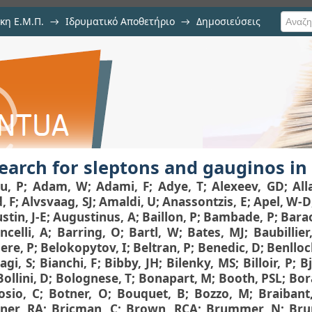
κη Ε.Μ.Π.
→
Ιδρυματικό Αποθετήριο
→
Δημοσιεύσεις
s and gauginos in Z0 decays
ιση Τεκμηρίου
earch for sleptons and gauginos in
u, P
;
Adam, W
;
Adami, F
;
Adye, T
;
Alexeev, GD
;
All
, F
;
Alvsvaag, SJ
;
Amaldi, U
;
Anassontzis, E
;
Apel, W-D
stin, J-E
;
Augustinus, A
;
Baillon, P
;
Bambade, P
;
Barao
ncelli, A
;
Barring, O
;
Bartl, W
;
Bates, MJ
;
Baubillier
iere, P
;
Belokopytov, I
;
Beltran, P
;
Benedic, D
;
Benlloc
agi, S
;
Bianchi, F
;
Bibby, JH
;
Bilenky, MS
;
Billoir, P
;
Bj
Bollini, D
;
Bolognese, T
;
Bonapart, M
;
Booth, PSL
;
Bor
osio, C
;
Botner, O
;
Bouquet, B
;
Bozzo, M
;
Braibant
ner, RA
;
Bricman, C
;
Brown, RCA
;
Brummer, N
;
Bru