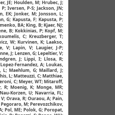
r, JE
;
Houlden, M
;
Hrubec, J
;
 P
;
Iversen, P-S
;
Jackson, JN
;
n, EK
;
Jonker, M
;
Jonsson, L
;
an, G
;
Kapusta, F
;
Kapusta, P
;
menko, BA
;
King, B
;
Kjaer, NJ
;
ne, B
;
Kokkinias, P
;
Kopf, M
;
koumelis, C
;
Kreuzberger, T
;
icz, W
;
Kurvinen, K
;
Laakso,
e, V
;
Lapin, V
;
Laugier, J-P
;
ne, J
;
Lenzen, G
;
Lepeltier, V
;
indgren, J
;
Lippi, I
;
Llosa, R
;
;
Lopez-Fernandez, A
;
Loukas,
, L
;
Maehlum, G
;
Maillard, J
;
his, L
;
Matteuzzi, C
;
Matthiae,
eroni, C
;
Meyer, WT
;
Mitaroff,
r, R
;
Moenig, K
;
Monge, MR
;
Nau-Korzen, U
;
Navarria, FL
;
 V
;
Orava, R
;
Ouraou, A
;
Pain,
;
Pegoraro, M
;
Perevozchikov,
A
;
Pol, ME
;
Polok, G
;
Poropat,