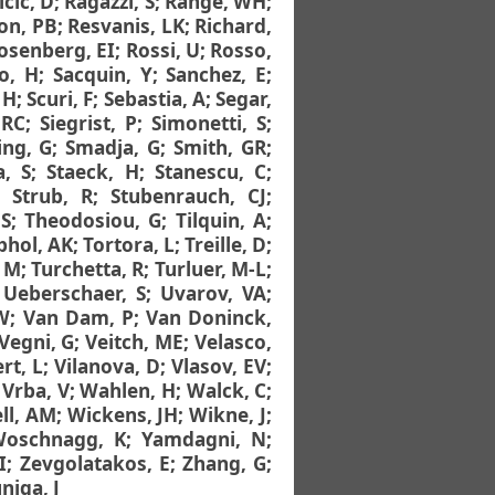
cic, D
;
Ragazzi, S
;
Range, WH
;
on, PB
;
Resvanis, LK
;
Richard,
osenberg, EI
;
Rossi, U
;
Rosso,
o, H
;
Sacquin, Y
;
Sanchez, E
;
 H
;
Scuri, F
;
Sebastia, A
;
Segar,
 RC
;
Siegrist, P
;
Simonetti, S
;
ing, G
;
Smadja, G
;
Smith, GR
;
a, S
;
Staeck, H
;
Stanescu, C
;
;
Strub, R
;
Stubenrauch, CJ
;
 S
;
Theodosiou, G
;
Tilquin, A
;
phol, AK
;
Tortora, L
;
Treille, D
;
, M
;
Turchetta, R
;
Turluer, M-L
;
;
Ueberschaer, S
;
Uvarov, VA
;
W
;
Van Dam, P
;
Van Doninck,
Vegni, G
;
Veitch, ME
;
Velasco,
rt, L
;
Vilanova, D
;
Vlasov, EV
;
;
Vrba, V
;
Wahlen, H
;
Walck, C
;
ll, AM
;
Wickens, JH
;
Wikne, J
;
oschnagg, K
;
Yamdagni, N
;
I
;
Zevgolatakos, E
;
Zhang, G
;
niga, J