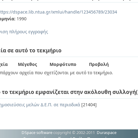
ttps://dspace.lib.ntua.gr/xmlui/handle/123456789/23034
ομηνία:
1990
ιση πλήρους εγγραφής
ία σε αυτό το τεκμήριο
εία
Μέγεθος
Μορφότυπο
Προβολή
πάρχουν αρχεία που σχετίζονται με αυτό το τεκμήριο.
 το τεκμήριο εμφανίζεται στην ακόλουθη συλλογή(
ημοσιεύσεις μελών Δ.Ε.Π. σε περιοδικά
[21404]
DSpace software
copyright © 2002-2011
Duraspace