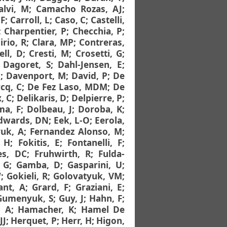
alvi, M
;
Camacho Rozas, AJ
;
 F
;
Carroll, L
;
Caso, C
;
Castelli,
;
Charpentier, P
;
Checchia, P
;
irio, R
;
Clara, MP
;
Contreras,
ell, D
;
Cresti, M
;
Crosetti, G
;
;
Dagoret, S
;
Dahl-Jensen, E
;
E
;
Davenport, M
;
David, P
;
De
cq, C
;
De Fez Laso, MDM
;
De
, C
;
Delikaris, D
;
Delpierre, P
;
ma, F
;
Dolbeau, J
;
Doroba, K
;
dwards, DN
;
Eek, L-O
;
Eerola,
uk, A
;
Fernandez Alonso, M
;
, H
;
Fokitis, E
;
Fontanelli, F
;
es, DC
;
Fruhwirth, R
;
Fulda-
, G
;
Gamba, D
;
Gasparini, U
;
W
;
Gokieli, R
;
Golovatyuk, VM
;
ant, A
;
Grard, F
;
Graziani, E
;
Gumenyuk, S
;
Guy, J
;
Hahn, F
;
, A
;
Hamacher, K
;
Hamel De
JJ
;
Herquet, P
;
Herr, H
;
Higon,