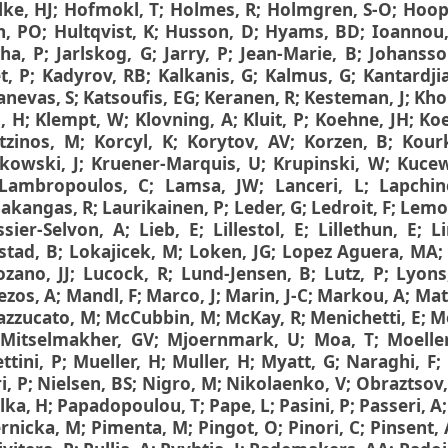
lke, HJ
;
Hofmokl, T
;
Holmes, R
;
Holmgren, S-O
;
Hoope
h, PO
;
Hultqvist, K
;
Husson, D
;
Hyams, BD
;
Ioannou,
cha, P
;
Jarlskog, G
;
Jarry, P
;
Jean-Marie, B
;
Johansso
et, P
;
Kadyrov, RB
;
Kalkanis, G
;
Kalmus, G
;
Kantardji
anevas, S
;
Katsoufis, EG
;
Keranen, R
;
Kesteman, J
;
Kho
n, H
;
Klempt, W
;
Klovning, A
;
Kluit, P
;
Koehne, JH
;
Koe
tzinos, M
;
Korcyl, K
;
Korytov, AV
;
Korzen, B
;
Kour
ikowski, J
;
Kruener-Marquis, U
;
Krupinski, W
;
Kucew
Lambropoulos, C
;
Lamsa, JW
;
Lanceri, L
;
Lapchin
akangas, R
;
Laurikainen, P
;
Leder, G
;
Ledroit, F
;
Lemon
ssier-Selvon, A
;
Lieb, E
;
Lillestol, E
;
Lillethun, E
;
L
stad, B
;
Lokajicek, M
;
Loken, JG
;
Lopez Aguera, MA
ozano, JJ
;
Lucock, R
;
Lund-Jensen, B
;
Lutz, P
;
Lyons
ezos, A
;
Mandl, F
;
Marco, J
;
Marin, J-C
;
Markou, A
;
Mat
zzucato, M
;
McCubbin, M
;
McKay, R
;
Menichetti, E
;
M
;
Mitselmakher, GV
;
Mjoernmark, U
;
Moa, T
;
Moelle
ttini, P
;
Mueller, H
;
Muller, H
;
Myatt, G
;
Naraghi, F
;
i, P
;
Nielsen, BS
;
Nigro, M
;
Nikolaenko, V
;
Obraztsov,
lka, H
;
Papadopoulou, T
;
Pape, L
;
Pasini, P
;
Passeri, A
rnicka, M
;
Pimenta, M
;
Pingot, O
;
Pinori, C
;
Pinsent, 