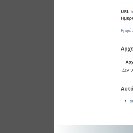
URI:
h
Ημερ
Εμφάν
Αρχε
Αρχ
Δεν υ
Αυτό
Δ