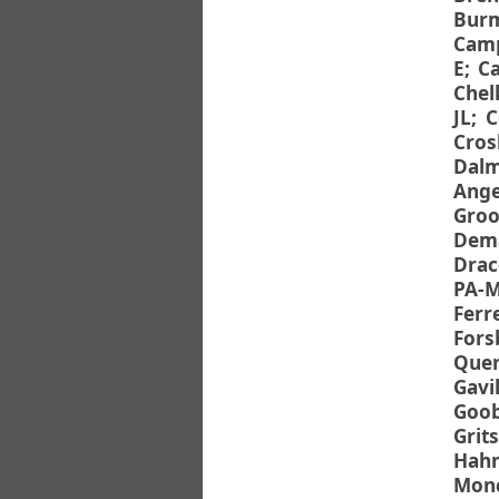
Διπλωματικές Εργασίες
Burm
Πολιτικές Πρόσβασης
Ανά Ημερομηνία
Camp
Έκδοσης
E
;
Ca
Συγγραφείς
Chel
Τίτλοι
JL
;
C
Θέματα
Cros
Dalm
Ange
Groo
Dema
Drac
PA-
Ferr
Fors
Quen
Gavil
Goob
Grit
Hah
Monc