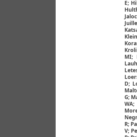
E
;
Hi
Hult
Jalo
Juill
Kats
Klei
Kora
Krol
MI
;
Lauh
Lete
Loer
D
;
L
Malt
G
;
Ma
WA
More
Negr
R
;
Pa
V
;
Pe