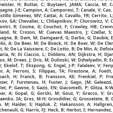
eister, H
;
Buttar, C
;
Buytaert, JAMA
;
Caccia, M
;
C
agne, J-E
;
Campion, A
;
Camporesi, T
;
Canale, V
;
Cao,
stillo Gimenez, MV
;
Cattai, A
;
Cavallo, FR
;
Cerrito, L
kov, GA
;
Chevalier, L
;
Chliapnikov, P
;
Chorowicz, V
;
C
ontri, R
;
Cosme, G
;
Couchot, F
;
Crawley, HB
;
Crenn
land, N
;
Crozon, M
;
Cuevas Maestro, J
;
Czellar, S
agne, B
;
Dam, M
;
Damgaard, G
;
Darbo, G
;
Daubie, 
lis, A
;
De Beer, M
;
De Boeck, H
;
De Boer, W
;
De Cler
t, N
;
De La Vaissiere, C
;
De Lotto, B
;
De Min, A
;
Defoix
ria, N
;
Di Ciaccio, L
;
Diddens, AN
;
Dijkstra, H
;
Dja
os, M
;
Drees, J
;
Dris, M
;
Dulinski, W
;
Dzhelyadin, R
;
E
M
;
Ekelof, T
;
Ekspong, G
;
Engel, J-P
;
Falaleev, V
;
Feny
er, A
;
Ferroni, S
;
Filippas, TA
;
Firestone, A
;
Foeth
bach, H
;
Franck, B
;
Fransson, KE
;
Frenkiel, P
;
Fri
zer, F
;
Furstenau, H
;
Fuster, J
;
Gago, JM
;
Galeazzi
let, P
;
Gawne, S
;
Gazis, EN
;
Giacomelli, P
;
Glitza, K-
ar, A
;
Gopal, G
;
Gorski, M
;
Gouz, Y
;
Gracco, V
;
Gr
saenko, IA
;
Gros, M-H
;
Grosdidier, G
;
Grossetete, B
;
n, M
;
Haider, S
;
Hajduk, Z
;
Hakansson, A
;
Hallgren
henault, G
;
Harris, FJ
;
Heck, B
;
Herbst, I
;
Hernandez, 