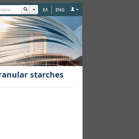
ΕΛ
ENG
ranular starches