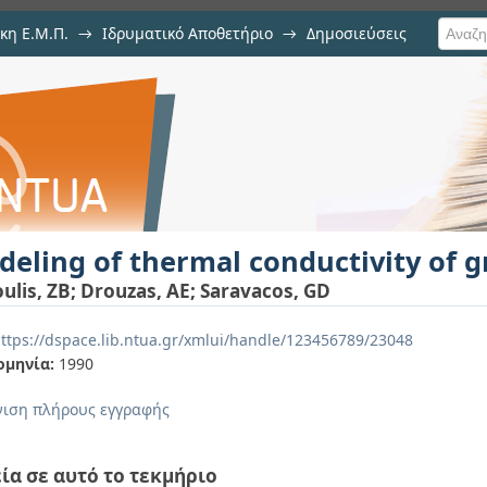
κη Ε.Μ.Π.
→
Ιδρυματικό Αποθετήριο
→
Δημοσιεύσεις
conductivity of granular starches
ιση Τεκμηρίου
eling of thermal conductivity of g
ulis, ZB
;
Drouzas, AE
;
Saravacos, GD
ttps://dspace.lib.ntua.gr/xmlui/handle/123456789/23048
ομηνία:
1990
ιση πλήρους εγγραφής
ία σε αυτό το τεκμήριο