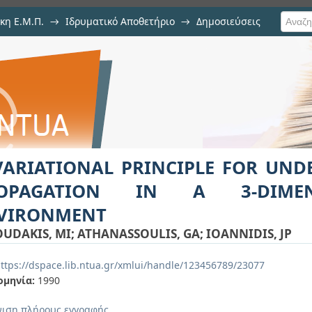
κη Ε.Μ.Π.
→
Ιδρυματικό Αποθετήριο
→
Δημοσιεύσεις
NCIPLE FOR UNDERWATER ACOUSTI
ιση Τεκμηρίου
EAN ENVIRONMENT
VARIATIONAL PRINCIPLE FOR UND
OPAGATION IN A 3-DIME
VIRONMENT
UDAKIS, MI
;
ATHANASSOULIS, GA
;
IOANNIDIS, JP
ttps://dspace.lib.ntua.gr/xmlui/handle/123456789/23077
ομηνία:
1990
ιση πλήρους εγγραφής