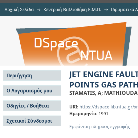
Αρχική Σελίδα
→
Κεντρική Βιβλιοθήκη Ε.Μ.Π.
→
Ιδρυματικό 
JET ENGINE FAULT-DETECTION WIT
μελών Δ.Ε.Π. σε περιοδικά
→
Εμφάνιση Τεκμηρίου
Αποθετήριο DSpace/Manakin
ANALYSIS
JET ENGINE FAUL
Περιήγηση
POINTS GAS PAT
Σε όλο το DSpace
Ο Λογαριασμός μου
STAMATIS, A
;
MATHIOUDAK
Κοινότητες & Συλλογές
Σύνδεση
Ανά Ημερομηνία
Οδηγίες / Βοήθεια
Εγγραφή
URI:
https://dspace.lib.ntua.gr
Έκδοσης
Ημερομηνία:
1991
Οδηγίες Υποβολής
Συγγραφείς
Σχετικοί Σύνδεσμοι
Οδηγίες Χρήσης ΙΑ
Τίτλοι
Εμφάνιση πλήρους εγγραφής
Συχνές Ερωτήσεις
Θέματα
Οδηγίες Υποβολής -
Αυτή η Συλλογή