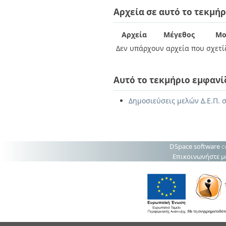
Διπλωματικές Εργασίες
Αρχεία σε αυτό το τεκμήρ
Πολιτικές Πρόσβασης
Ανά Ημερομηνία
Έκδοσης
Συγγραφείς
Αρχεία
Μέγεθος
Μο
Τίτλοι
Δεν υπάρχουν αρχεία που σχετίζ
Θέματα
Αυτό το τεκμήριο εμφανί
Δημοσιεύσεις μελών Δ.Ε.Π. σ
DSpace software
c
Επικοινωνήστε μ