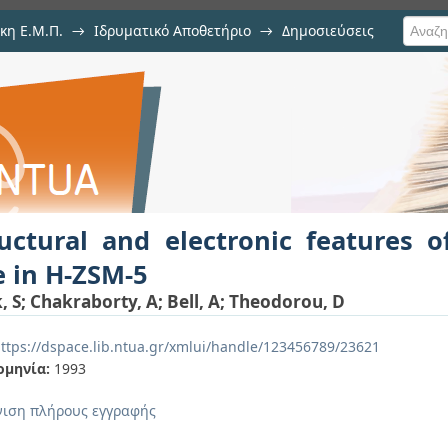
κη Ε.Μ.Π.
→
Ιδρυματικό Αποθετήριο
→
Δημοσιεύσεις
onic features of a Broensted acid s
ιση Τεκμηρίου
uctural and electronic features 
e in H-ZSM-5
, S
;
Chakraborty, A
;
Bell, A
;
Theodorou, D
ttps://dspace.lib.ntua.gr/xmlui/handle/123456789/23621
ομηνία:
1993
ιση πλήρους εγγραφής