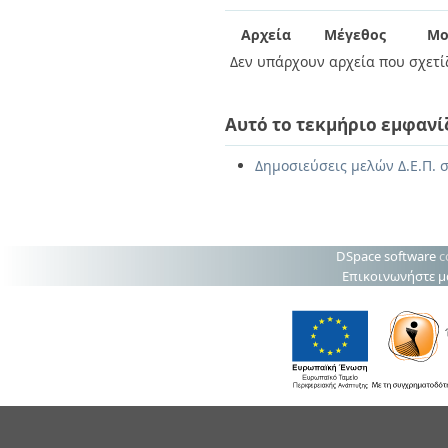
Διπλωματικές Εργασίες
Πολιτικές Πρόσβασης
Ανά Ημερομηνία
Αρχεία
Μέγεθος
Μο
Έκδοσης
Δεν υπάρχουν αρχεία που σχετίζ
Συγγραφείς
Τίτλοι
Θέματα
Αυτό το τεκμήριο εμφανί
Δημοσιεύσεις μελών Δ.Ε.Π. σ
DSpace software
c
Επικοινωνήστε μ