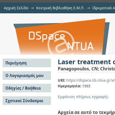
Αρχική Σελίδα
→
Κεντρική Βιβλιοθήκη Ε.Μ.Π.
→
Ιδρυματικό 
Laser treatment of zinc coated al
μελών Δ.Ε.Π. σε περιοδικά
→
Εμφάνιση Τεκμηρίου
Αποθετήριο DSpace/Manakin
Laser treatment 
Περιήγηση
Panagopoulos, CN
;
Christ
Σε όλο το DSpace
Ο Λογαριασμός μου
URI:
https://dspace.lib.ntua.gr
Κοινότητες & Συλλογές
Σύνδεση
Ημερομηνία:
1993
Ανά Ημερομηνία
Οδηγίες / Βοήθεια
Εγγραφή
Έκδοσης
Οδηγίες Υποβολής
Συγγραφείς
Εμφάνιση πλήρους εγγραφής
Σχετικοί Σύνδεσμοι
Οδηγίες Χρήσης ΙΑ
Τίτλοι
Συχνές Ερωτήσεις
Θέματα
Οδηγίες Υποβολής -
Αρχεία σε αυτό το τεκμήρ
Αυτή η Συλλογή