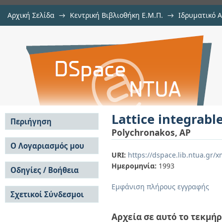
Αρχική Σελίδα
→
Κεντρική Βιβλιοθήκη Ε.Μ.Π.
→
Ιδρυματικό 
Lattice integrable systems of Hald
μελών Δ.Ε.Π. σε περιοδικά
→
Εμφάνιση Τεκμηρίου
Αποθετήριο DSpace/Manakin
Lattice integrabl
Περιήγηση
Polychronakos, AP
Σε όλο το DSpace
Ο Λογαριασμός μου
URI:
https://dspace.lib.ntua.gr
Κοινότητες & Συλλογές
Σύνδεση
Ημερομηνία:
1993
Ανά Ημερομηνία
Οδηγίες / Βοήθεια
Εγγραφή
Έκδοσης
Οδηγίες Υποβολής
Συγγραφείς
Εμφάνιση πλήρους εγγραφής
Σχετικοί Σύνδεσμοι
Οδηγίες Χρήσης ΙΑ
Τίτλοι
Συχνές Ερωτήσεις
Θέματα
Οδηγίες Υποβολής -
Αρχεία σε αυτό το τεκμήρ
Αυτή η Συλλογή