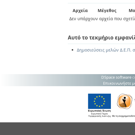
Διπλωματικές Εργασίες
Πολιτικές Πρόσβασης
Ανά Ημερομηνία
Αρχεία
Μέγεθος
Μο
Έκδοσης
Δεν υπάρχουν αρχεία που σχετίζ
Συγγραφείς
Τίτλοι
Θέματα
Αυτό το τεκμήριο εμφανί
Δημοσιεύσεις μελών Δ.Ε.Π. σ
DSpace software
c
Επικοινωνήστε μ