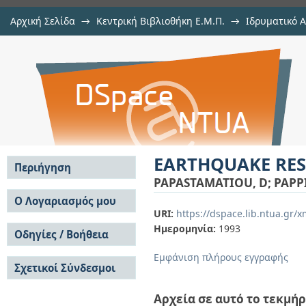
Αρχική Σελίδα
→
Κεντρική Βιβλιοθήκη Ε.Μ.Π.
→
Ιδρυματικό 
EARTHQUAKE RESPONSE AT GRAN
μελών Δ.Ε.Π. σε περιοδικά
→
Εμφάνιση Τεκμηρίου
Αποθετήριο DSpace/Manakin
EARTHQUAKE RE
Περιήγηση
PAPASTAMATIOU, D
;
PAPP
Σε όλο το DSpace
Ο Λογαριασμός μου
URI:
https://dspace.lib.ntua.gr
Κοινότητες & Συλλογές
Σύνδεση
Ημερομηνία:
1993
Ανά Ημερομηνία
Οδηγίες / Βοήθεια
Εγγραφή
Έκδοσης
Οδηγίες Υποβολής
Συγγραφείς
Εμφάνιση πλήρους εγγραφής
Σχετικοί Σύνδεσμοι
Οδηγίες Χρήσης ΙΑ
Τίτλοι
Συχνές Ερωτήσεις
Θέματα
Οδηγίες Υποβολής -
Αρχεία σε αυτό το τεκμήρ
Αυτή η Συλλογή