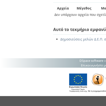
Διπλωματικές Εργασίες
Πολιτικές Πρόσβασης
Ανά Ημερομηνία
Αρχεία
Μέγεθος
Μο
Έκδοσης
Δεν υπάρχουν αρχεία που σχετίζ
Συγγραφείς
Τίτλοι
Θέματα
Αυτό το τεκμήριο εμφανί
Δημοσιεύσεις μελών Δ.Ε.Π. σ
DSpace software
c
Επικοινωνήστε μ