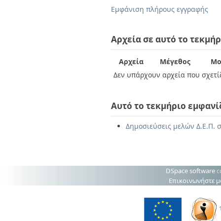
Διπλωματικές Εργασίες
Εμφάνιση πλήρους εγγραφής
Πολιτικές Πρόσβασης
Ανά Ημερομηνία
Έκδοσης
Συγγραφείς
Αρχεία σε αυτό το τεκμήρ
Τίτλοι
Θέματα
Αρχεία
Μέγεθος
Μο
Δεν υπάρχουν αρχεία που σχετίζ
Αυτό το τεκμήριο εμφανί
Δημοσιεύσεις μελών Δ.Ε.Π. σ
DSpace software
c
Επικοινωνήστε μ