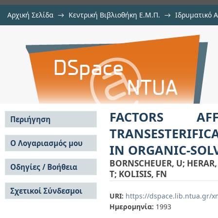
Αρχική Σελίδα
→
Κεντρική Βιβλιοθήκη Ε.Μ.Π.
→
Ιδρυματικό 
FACTORS AFFECTING THE LIPA
μελών Δ.Ε.Π. σε περιοδικά
→
Εμφάνιση Τεκμηρίου
Αποθετήριο DSpace/Manakin
REACTIONS OF 3-HYDROXY ESTERS
FACTORS AFF
Περιήγηση
TRANSESTERIFIC
Σε όλο το DSpace
Ο Λογαριασμός μου
IN ORGANIC-SOL
Κοινότητες & Συλλογές
Σύνδεση
BORNSCHEUER, U
;
HERAR,
Ανά Ημερομηνία
Οδηγίες / Βοήθεια
Εγγραφή
Έκδοσης
T
;
KOLISIS, FN
Οδηγίες Υποβολής
Συγγραφείς
Σχετικοί Σύνδεσμοι
Οδηγίες Χρήσης ΙΑ
Τίτλοι
URI:
https://dspace.lib.ntua.gr
Συχνές Ερωτήσεις
Θέματα
Ημερομηνία:
1993
Οδηγίες Υποβολής -
Αυτή η Συλλογή