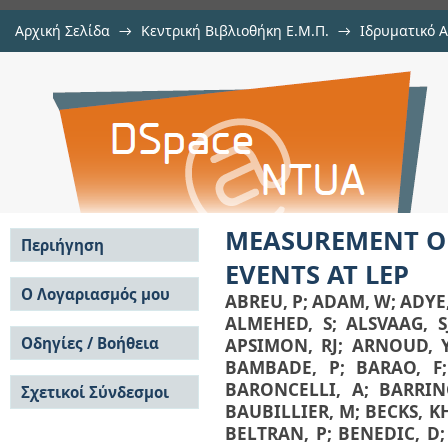
Αρχική Σελίδα
→
Κεντρική Βιβλιοθήκη Ε.Μ.Π.
→
Ιδρυματικό 
MEASUREMENT OF THE TRIPLE-GLUO
μελών Δ.Ε.Π. σε περιοδικά
→
Εμφάνιση Τεκμηρίου
Αποθετήριο DSpace/Manakin
MEASUREMENT OF
Περιήγηση
EVENTS AT LEP
Σε όλο το DSpace
Ο Λογαριασμός μου
ABREU, P
;
ADAM, W
;
ADYE,
Κοινότητες & Συλλογές
ALMEHED, S
;
ALSVAAG, S
Σύνδεση
Ανά Ημερομηνία
Οδηγίες / Βοήθεια
APSIMON, RJ
;
ARNOUD, 
Εγγραφή
Έκδοσης
BAMBADE, P
;
BARAO, F
Οδηγίες Υποβολής
Συγγραφείς
BARONCELLI, A
;
BARRIN
Σχετικοί Σύνδεσμοι
Οδηγίες Χρήσης ΙΑ
Τίτλοι
BAUBILLIER, M
;
BECKS, K
Συχνές Ερωτήσεις
Θέματα
BELTRAN, P
;
BENEDIC, D
Οδηγίες Υποβολής -
Αυτή η Συλλογή