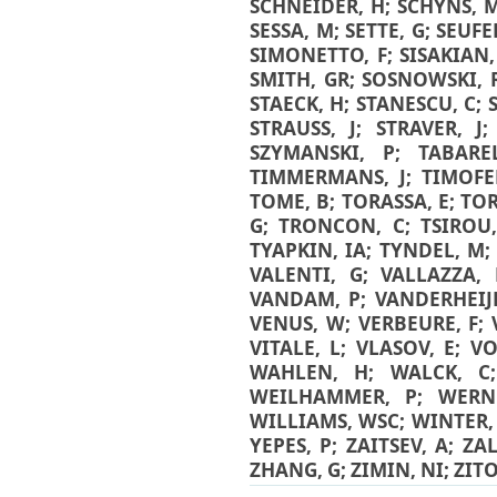
SCHNEIDER, H
;
SCHYNS, 
SESSA, M
;
SETTE, G
;
SEUFE
SIMONETTO, F
;
SISAKIAN
SMITH, GR
;
SOSNOWSKI, 
STAECK, H
;
STANESCU, C
;
STRAUSS, J
;
STRAVER, J
SZYMANSKI, P
;
TABARE
TIMMERMANS, J
;
TIMOFE
TOME, B
;
TORASSA, E
;
TOR
G
;
TRONCON, C
;
TSIROU
TYAPKIN, IA
;
TYNDEL, M
VALENTI, G
;
VALLAZZA, 
VANDAM, P
;
VANDERHEIJ
VENUS, W
;
VERBEURE, F
;
VITALE, L
;
VLASOV, E
;
VO
WAHLEN, H
;
WALCK, C
WEILHAMMER, P
;
WERN
WILLIAMS, WSC
;
WINTER,
YEPES, P
;
ZAITSEV, A
;
ZAL
ZHANG, G
;
ZIMIN, NI
;
ZITO