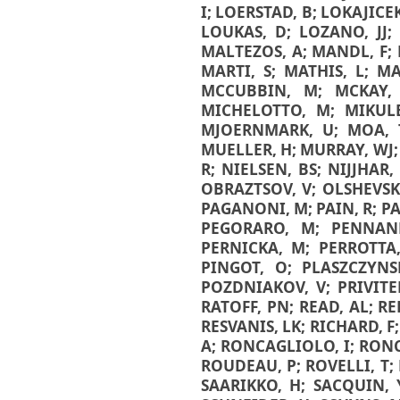
I
;
LOERSTAD, B
;
LOKAJICEK
LOUKAS, D
;
LOZANO, JJ
MALTEZOS, A
;
MANDL, F
;
MARTI, S
;
MATHIS, L
;
MA
MCCUBBIN, M
;
MCKAY,
MICHELOTTO, M
;
MIKULE
MJOERNMARK, U
;
MOA, 
MUELLER, H
;
MURRAY, WJ
R
;
NIELSEN, BS
;
NIJJHAR,
OBRAZTSOV, V
;
OLSHEVSK
PAGANONI, M
;
PAIN, R
;
PA
PEGORARO, M
;
PENNAN
PERNICKA, M
;
PERROTTA
PINGOT, O
;
PLASZCZYNS
POZDNIAKOV, V
;
PRIVITE
RATOFF, PN
;
READ, AL
;
RE
RESVANIS, LK
;
RICHARD, F
A
;
RONCAGLIOLO, I
;
RONC
ROUDEAU, P
;
ROVELLI, T
;
SAARIKKO, H
;
SACQUIN, 