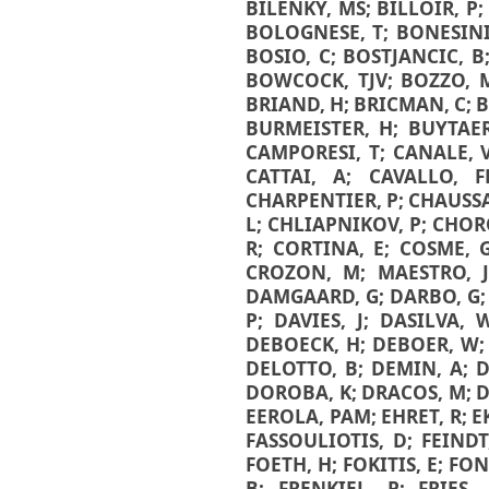
Διπλωματικές Εργασίες
BILENKY, MS
;
BILLOIR, P
Πολιτικές Πρόσβασης
Ανά Ημερομηνία
BOLOGNESE, T
;
BONESINI
Έκδοσης
BOSIO, C
;
BOSTJANCIC, B
Συγγραφείς
BOWCOCK, TJV
;
BOZZO, 
Τίτλοι
BRIAND, H
;
BRICMAN, C
;
B
Θέματα
BURMEISTER, H
;
BUYTAER
CAMPORESI, T
;
CANALE, 
CATTAI, A
;
CAVALLO, F
CHARPENTIER, P
;
CHAUSSA
L
;
CHLIAPNIKOV, P
;
CHOR
R
;
CORTINA, E
;
COSME, 
CROZON, M
;
MAESTRO, 
DAMGAARD, G
;
DARBO, G
P
;
DAVIES, J
;
DASILVA, 
DEBOECK, H
;
DEBOER, W
DELOTTO, B
;
DEMIN, A
;
D
DOROBA, K
;
DRACOS, M
;
D
EEROLA, PAM
;
EHRET, R
;
E
FASSOULIOTIS, D
;
FEINDT
FOETH, H
;
FOKITIS, E
;
FON
B
;
FRENKIEL, P
;
FRIES,