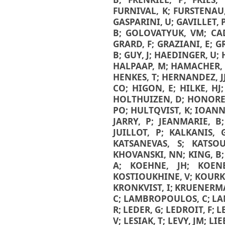
FURNIVAL, K
;
FURSTENAU
GASPARINI, U
;
GAVILLET, 
B
;
GOLOVATYUK, VM
;
CA
GRARD, F
;
GRAZIANI, E
;
G
B
;
GUY, J
;
HAEDINGER, U
;
HALPAAP, M
;
HAMACHER,
HENKES, T
;
HERNANDEZ, J
CO
;
HIGON, E
;
HILKE, HJ
HOLTHUIZEN, D
;
HONORE,
PO
;
HULTQVIST, K
;
IOANN
JARRY, P
;
JEANMARIE, B
JUILLOT, P
;
KALKANIS, 
KATSANEVAS, S
;
KATSOU
KHOVANSKI, NN
;
KING, B
A
;
KOEHNE, JH
;
KOEN
KOSTIOUKHINE, V
;
KOURK
KRONKVIST, I
;
KRUENERMA
C
;
LAMBROPOULOS, C
;
LA
R
;
LEDER, G
;
LEDROIT, F
;
L
V
;
LESIAK, T
;
LEVY, JM
;
LIE