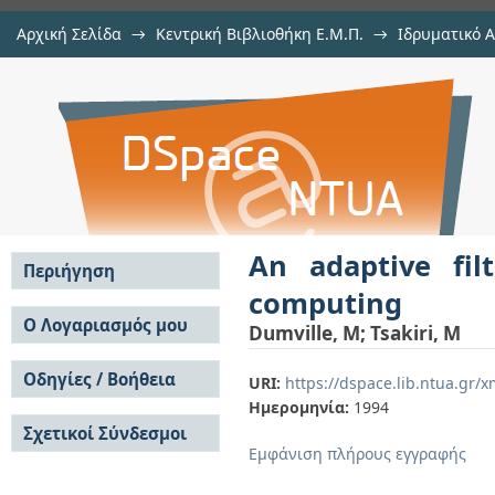
Αρχική Σελίδα
→
Κεντρική Βιβλιοθήκη Ε.Μ.Π.
→
Ιδρυματικό 
An adaptive filter for land naviga
μελών Δ.Ε.Π. σε περιοδικά
→
Εμφάνιση Τεκμηρίου
Αποθετήριο DSpace/Manakin
An adaptive fil
Περιήγηση
computing
Σε όλο το DSpace
Ο Λογαριασμός μου
Dumville, M
;
Tsakiri, M
Κοινότητες & Συλλογές
Σύνδεση
Ανά Ημερομηνία
Οδηγίες / Βοήθεια
Εγγραφή
URI:
https://dspace.lib.ntua.gr
Έκδοσης
Ημερομηνία:
1994
Οδηγίες Υποβολής
Συγγραφείς
Σχετικοί Σύνδεσμοι
Οδηγίες Χρήσης ΙΑ
Τίτλοι
Εμφάνιση πλήρους εγγραφής
Συχνές Ερωτήσεις
Θέματα
Οδηγίες Υποβολής -
Αυτή η Συλλογή