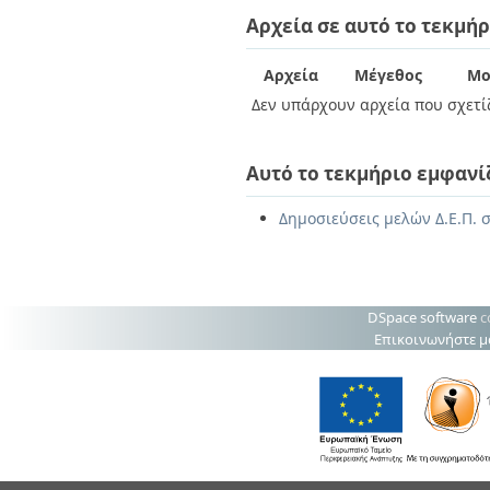
Διπλωματικές Εργασίες
Αρχεία σε αυτό το τεκμήρ
Πολιτικές Πρόσβασης
Ανά Ημερομηνία
Έκδοσης
Συγγραφείς
Αρχεία
Μέγεθος
Μο
Τίτλοι
Δεν υπάρχουν αρχεία που σχετίζ
Θέματα
Αυτό το τεκμήριο εμφανί
Δημοσιεύσεις μελών Δ.Ε.Π. σ
DSpace software
c
Επικοινωνήστε μ