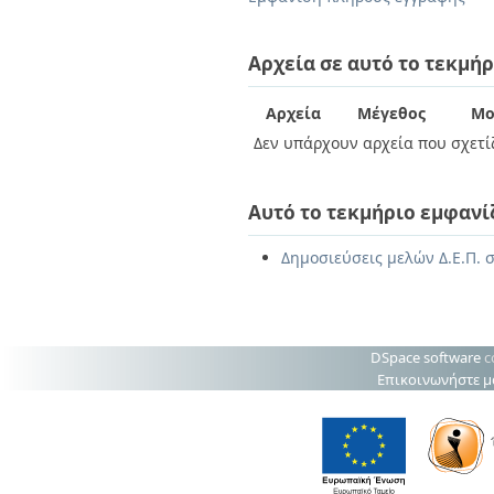
Διπλωματικές Εργασίες
Πολιτικές Πρόσβασης
Ανά Ημερομηνία
Έκδοσης
Αρχεία σε αυτό το τεκμήρ
Συγγραφείς
Τίτλοι
Αρχεία
Μέγεθος
Μο
Θέματα
Δεν υπάρχουν αρχεία που σχετίζ
Αυτό το τεκμήριο εμφανί
Δημοσιεύσεις μελών Δ.Ε.Π. σ
DSpace software
c
Επικοινωνήστε μ