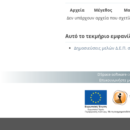
Διπλωματικές Εργασίες
Πολιτικές Πρόσβασης
Ανά Ημερομηνία
Αρχεία
Μέγεθος
Μο
Έκδοσης
Δεν υπάρχουν αρχεία που σχετίζ
Συγγραφείς
Τίτλοι
Θέματα
Αυτό το τεκμήριο εμφανί
Δημοσιεύσεις μελών Δ.Ε.Π. σ
DSpace software
c
Επικοινωνήστε μ