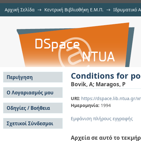
Αρχική Σελίδα
→
Κεντρική Βιβλιοθήκη Ε.Μ.Π.
→
Ιδρυματικό 
Conditions for positivity of an ene
μελών Δ.Ε.Π. σε περιοδικά
→
Εμφάνιση Τεκμηρίου
Αποθετήριο DSpace/Manakin
Conditions for po
Περιήγηση
Bovik, A
;
Maragos, P
Σε όλο το DSpace
Ο Λογαριασμός μου
URI:
https://dspace.lib.ntua.gr
Κοινότητες & Συλλογές
Σύνδεση
Ημερομηνία:
1994
Ανά Ημερομηνία
Οδηγίες / Βοήθεια
Εγγραφή
Έκδοσης
Οδηγίες Υποβολής
Συγγραφείς
Εμφάνιση πλήρους εγγραφής
Σχετικοί Σύνδεσμοι
Οδηγίες Χρήσης ΙΑ
Τίτλοι
Συχνές Ερωτήσεις
Θέματα
Οδηγίες Υποβολής -
Αρχεία σε αυτό το τεκμήρ
Αυτή η Συλλογή