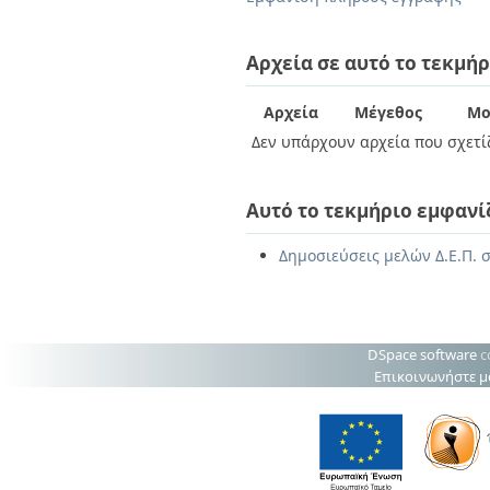
Διπλωματικές Εργασίες
Πολιτικές Πρόσβασης
Ανά Ημερομηνία
Έκδοσης
Αρχεία σε αυτό το τεκμήρ
Συγγραφείς
Τίτλοι
Αρχεία
Μέγεθος
Μο
Θέματα
Δεν υπάρχουν αρχεία που σχετίζ
Αυτό το τεκμήριο εμφανί
Δημοσιεύσεις μελών Δ.Ε.Π. σ
DSpace software
c
Επικοινωνήστε μ