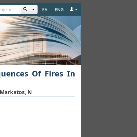
ΕΛ
ENG
n Warehouses
uences Of Fires In
Markatos, N