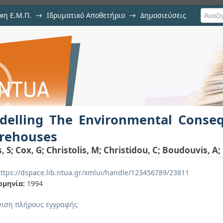
κη Ε.Μ.Π.
→
Ιδρυματικό Αποθετήριο
→
Δημοσιεύσεις
onmental Consequences Of Fires I
ιση Τεκμηρίου
delling The Environmental Conseq
rehouses
, S
;
Cox, G
;
Christolis, M
;
Christidou, C
;
Boudouvis, A
;
ttps://dspace.lib.ntua.gr/xmlui/handle/123456789/23811
ομηνία:
1994
ιση πλήρους εγγραφής