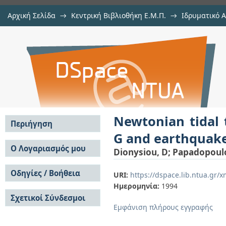
Αρχική Σελίδα
→
Κεντρική Βιβλιοθήκη Ε.Μ.Π.
→
Ιδρυματικό 
Newtonian tidal theory and PPN me
μελών Δ.Ε.Π. σε περιοδικά
→
Εμφάνιση Τεκμηρίου
Αποθετήριο DSpace/Manakin
II
Newtonian tidal 
Περιήγηση
G and earthquake
Σε όλο το DSpace
Ο Λογαριασμός μου
Dionysiou, D
;
Papadopoulo
Κοινότητες & Συλλογές
Σύνδεση
Ανά Ημερομηνία
Οδηγίες / Βοήθεια
Εγγραφή
URI:
https://dspace.lib.ntua.gr
Έκδοσης
Ημερομηνία:
1994
Οδηγίες Υποβολής
Συγγραφείς
Σχετικοί Σύνδεσμοι
Οδηγίες Χρήσης ΙΑ
Τίτλοι
Εμφάνιση πλήρους εγγραφής
Συχνές Ερωτήσεις
Θέματα
Οδηγίες Υποβολής -
Αυτή η Συλλογή