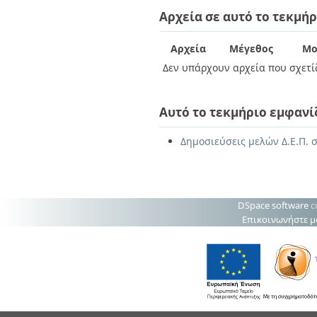
Διπλωματικές Εργασίες
Αρχεία σε αυτό το τεκμήρ
Πολιτικές Πρόσβασης
Ανά Ημερομηνία
Έκδοσης
Συγγραφείς
Αρχεία
Μέγεθος
Μο
Τίτλοι
Δεν υπάρχουν αρχεία που σχετίζ
Θέματα
Αυτό το τεκμήριο εμφανί
Δημοσιεύσεις μελών Δ.Ε.Π. σ
DSpace software
c
Επικοινωνήστε μ