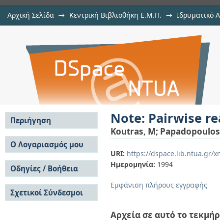
Αρχική Σελίδα
→
Κεντρική Βιβλιοθήκη Ε.Μ.Π.
→
Ιδρυματικό 
Note: Pairwise rearrangements in re
μελών Δ.Ε.Π. σε περιοδικά
→
Εμφάνιση Τεκμηρίου
Αποθετήριο DSpace/Manakin
Note: Pairwise re
Περιήγηση
Koutras, M
;
Papadopoulos
Σε όλο το DSpace
Ο Λογαριασμός μου
URI:
https://dspace.lib.ntua.gr
Κοινότητες & Συλλογές
Σύνδεση
Ημερομηνία:
1994
Ανά Ημερομηνία
Οδηγίες / Βοήθεια
Εγγραφή
Έκδοσης
Οδηγίες Υποβολής
Συγγραφείς
Εμφάνιση πλήρους εγγραφής
Σχετικοί Σύνδεσμοι
Οδηγίες Χρήσης ΙΑ
Τίτλοι
Συχνές Ερωτήσεις
Θέματα
Οδηγίες Υποβολής -
Αρχεία σε αυτό το τεκμήρ
Αυτή η Συλλογή