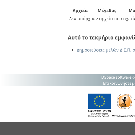
Διπλωματικές Εργασίες
Πολιτικές Πρόσβασης
Ανά Ημερομηνία
Αρχεία
Μέγεθος
Μο
Έκδοσης
Δεν υπάρχουν αρχεία που σχετίζ
Συγγραφείς
Τίτλοι
Θέματα
Αυτό το τεκμήριο εμφανί
Δημοσιεύσεις μελών Δ.Ε.Π. σ
DSpace software
c
Επικοινωνήστε μ