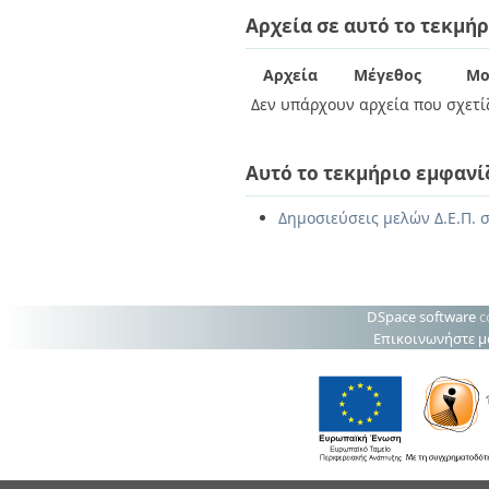
Διπλωματικές Εργασίες
Αρχεία σε αυτό το τεκμήρ
Πολιτικές Πρόσβασης
Ανά Ημερομηνία
Έκδοσης
Συγγραφείς
Αρχεία
Μέγεθος
Μο
Τίτλοι
Δεν υπάρχουν αρχεία που σχετίζ
Θέματα
Αυτό το τεκμήριο εμφανί
Δημοσιεύσεις μελών Δ.Ε.Π. σ
DSpace software
c
Επικοινωνήστε μ