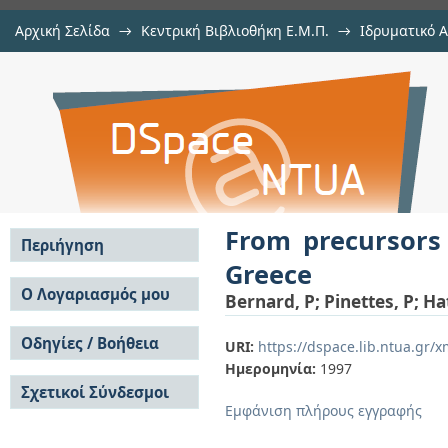
Αρχική Σελίδα
→
Κεντρική Βιβλιοθήκη Ε.Μ.Π.
→
Ιδρυματικό 
From precursors to prediction: a f
μελών Δ.Ε.Π. σε περιοδικά
→
Εμφάνιση Τεκμηρίου
Αποθετήριο DSpace/Manakin
From precursors 
Περιήγηση
Greece
Σε όλο το DSpace
Ο Λογαριασμός μου
Bernard, P
;
Pinettes, P
;
Ha
Κοινότητες & Συλλογές
Σύνδεση
Ανά Ημερομηνία
Οδηγίες / Βοήθεια
Εγγραφή
URI:
https://dspace.lib.ntua.gr
Έκδοσης
Ημερομηνία:
1997
Οδηγίες Υποβολής
Συγγραφείς
Σχετικοί Σύνδεσμοι
Οδηγίες Χρήσης ΙΑ
Τίτλοι
Εμφάνιση πλήρους εγγραφής
Συχνές Ερωτήσεις
Θέματα
Οδηγίες Υποβολής -
Αυτή η Συλλογή