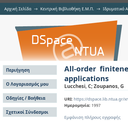
Αρχική Σελίδα
→
Κεντρική Βιβλιοθήκη Ε.Μ.Π.
→
Ιδρυματικό 
All-order finiteness in N = 1 SYM th
μελών Δ.Ε.Π. σε περιοδικά
→
Εμφάνιση Τεκμηρίου
Αποθετήριο DSpace/Manakin
All-order finite
Περιήγηση
applications
Σε όλο το DSpace
Ο Λογαριασμός μου
Lucchesi, C
;
Zoupanos, G
Κοινότητες & Συλλογές
Σύνδεση
Ανά Ημερομηνία
Οδηγίες / Βοήθεια
Εγγραφή
URI:
https://dspace.lib.ntua.gr
Έκδοσης
Ημερομηνία:
1997
Οδηγίες Υποβολής
Συγγραφείς
Σχετικοί Σύνδεσμοι
Οδηγίες Χρήσης ΙΑ
Τίτλοι
Εμφάνιση πλήρους εγγραφής
Συχνές Ερωτήσεις
Θέματα
Οδηγίες Υποβολής -
Αυτή η Συλλογή