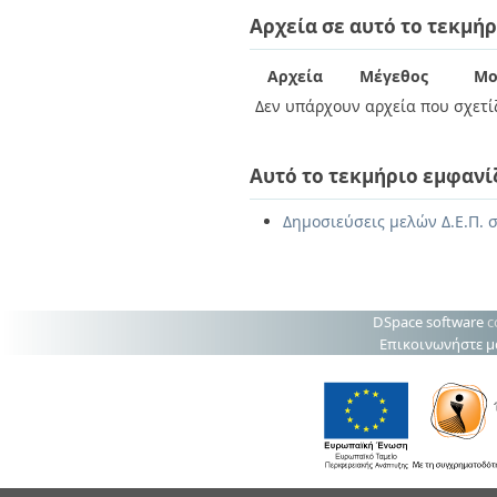
Διπλωματικές Εργασίες
Αρχεία σε αυτό το τεκμήρ
Πολιτικές Πρόσβασης
Ανά Ημερομηνία
Έκδοσης
Συγγραφείς
Αρχεία
Μέγεθος
Μο
Τίτλοι
Δεν υπάρχουν αρχεία που σχετίζ
Θέματα
Αυτό το τεκμήριο εμφανί
Δημοσιεύσεις μελών Δ.Ε.Π. σ
DSpace software
c
Επικοινωνήστε μ